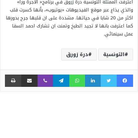
اعترفت الممثلة التونسية درة زروق في برنامج« الأجرة ورا»
والذي يذاع عبر موقع الفيديوهات «يوتيوب»، بأنها كسرت قلب
اكثر من 20 شابا في حياتها. مشددة على ان قلبها جرح بدورها
كما اعترفت بانها لا تجيد الطبخ وتمنت ان تشارك احمد السقا
عمل سينمائي.
التونسية
درة زورق
فيسبوك
تويتر
لينكدإن
واتساب
تيلقرام
ڤايبر
مشاركة عبر البريد
طبا