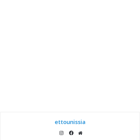
ettounissia
انستقرام