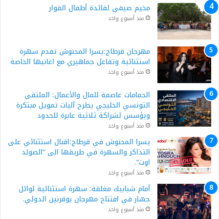
مخيم صيفي لفائدة أطفال الفوار
منذ أسبوع واحد
مهرجان قرطاج:يسرا المحنوش تقدم سهرة
استثنائية وتفاعل جماهيري مع اغانيها الخاصة
منذ أسبوع واحد
الحمامات عاصمة للمال والأعمال: الملتقى
التونسي الخليجي يطرح آليات تمويل مبتكرة
ويؤسس لشراكة ثلاثية عابرة للحدود
منذ أسبوع واحد
يسرا المحنوش في قرطاج:اقبال استثنائي على
التذاكر والسهرة في طريقها الى “الصولد
اوت”.
منذ أسبوع واحد
أمام شبابيك مغلقة: سهرة استثنائية لوائل
جسّار في افتتاح مهرجان بوقرنين الدولي.
منذ أسبوع واحد