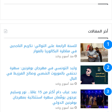
أخر المقالات
للسنة الرابعة على التوالي: تكريم الناجحين
في مناظرة البكالوريا بالفوار
منذ أسبوع واحد
وليد التونسي في مهرجان بوقرنين: سهرة
تحتفي بالموروث الشعبي وصالح الفرزيط في
البال
منذ أسبوع واحد
بعد غياب دام أكثر من 15 عامًا… نور وسليم
عرجون يوقّعان سهرة استثنائية بمهرجان
بوڨرنين الدولي
منذ أسبوع واحد