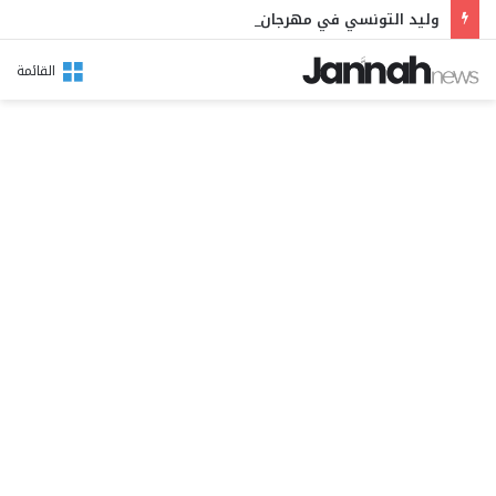
وليد التونسي في مهرجان بوقرنين: سهرة تحتفي بالموروث الشعبي وصالح الفرزيط في البال
القائمة