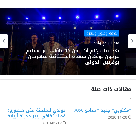
موقع
فيسبوك
الويب
ثقافة وفنون وتلفزة
منذ أسبوع واحد
بعد غياب دام أكثر من 15 عامًا… نور وسليم
عرجون يوقّعان سهرة استثنائية بمهرجان
بوڨرنين الدولي
مقالات ذات صلة
“مكتوبي” جديد ” سامو 7050″
دوندي للملحنة منى شطورو:
فضاء ثقافي ينير مدينة أريانة
2020-11-28
2019-01-17