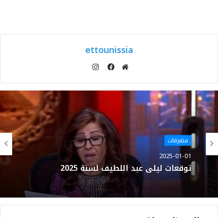
ettounissia
انستقرام
موقع
فيسبوك
الويب
متفرقات
2025-01-01
توقعات ليلى عبد اللطيف لسنة 2025