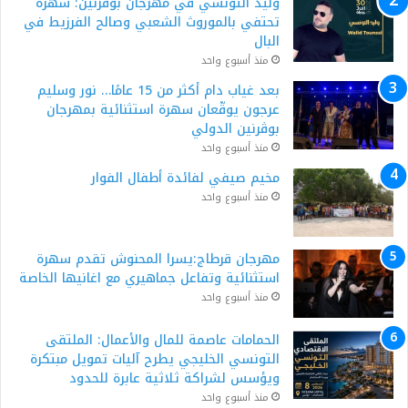
وليد التونسي في مهرجان بوقرنين: سهرة
تحتفي بالموروث الشعبي وصالح الفرزيط في
البال
منذ أسبوع واحد
بعد غياب دام أكثر من 15 عامًا… نور وسليم
عرجون يوقّعان سهرة استثنائية بمهرجان
بوڨرنين الدولي
منذ أسبوع واحد
مخيم صيفي لفائدة أطفال الفوار
منذ أسبوع واحد
مهرجان قرطاج:يسرا المحنوش تقدم سهرة
استثنائية وتفاعل جماهيري مع اغانيها الخاصة
منذ أسبوع واحد
الحمامات عاصمة للمال والأعمال: الملتقى
التونسي الخليجي يطرح آليات تمويل مبتكرة
ويؤسس لشراكة ثلاثية عابرة للحدود
منذ أسبوع واحد