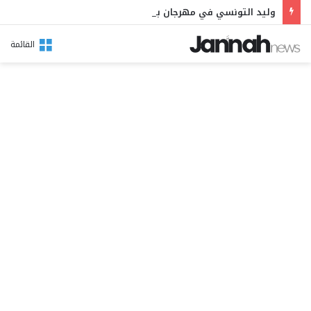
وليد التونسي في مهرجان بوقرنين: سهرة تحتفي بالموروث الشعبي وصالح الفرزيط في البال
القائمة