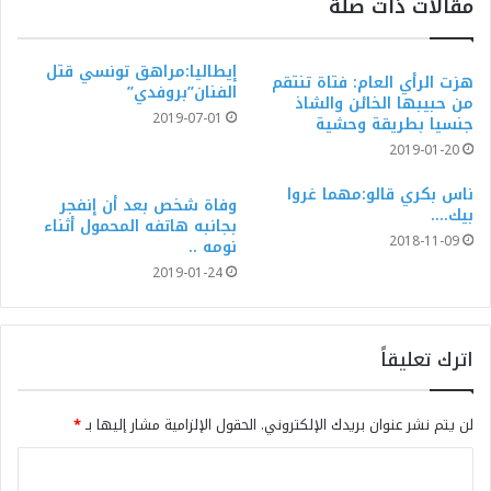
مقالات ذات صلة
إيطاليا:مراهق تونسي قتل
هزت الرأي العام: فتاة تنتقم
الفنان”بروفدي”
من حبيبها الخائن والشاذ
2019-07-01
جنسيا بطريقة وحشية
2019-01-20
ناس بكري قالو:مهما غروا
وفاة شخص بعد أن إنفجر
بيك….
بجانبه هاتفه المحمول أثناء
2018-11-09
نومه ..
2019-01-24
اترك تعليقاً
لن يتم نشر عنوان بريدك الإلكتروني.
الحقول الإلزامية مشار إليها بـ
*