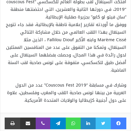
افتكت السينغال لقب بطولة العالم للكسكسي “couscous Fest
2019″، في دورتها الثانية والعشرين، التي احتضنتها منطقة
“سان فيتو لو كابو” بجزيرة صقلية الإيطالية.
ووفق ما أوردته تقارير إعلامية ناطقة بالإيطالية، فقد جاء تتويج
السينغال بهذا اللقب العالمي من خلال مشاركة الثنائي
Marème Cissé وابنه الأكبر Fallilou Diouf ، الذين مثلا
السينغال، وتمكنا من التفوق على عدد من المنافسين الممثلين
لدول رائدة في هذا المجال، وحصلت بفضلهما السينغال على
أفضل طبق للكسكسي، متفوقة على تونس صاحبة لقب السنة
الماضية.
وشارك في مسابقة “Couscous Fest 2019” عدد من الدول
العربية من بينها تونس صاحبة اللقب والمغرب وفلسطين، علاوة
على دول أجنبية كإيطاليا والولايات المتحدة الأمريكية.
فيسبوك
تويتر
لينكدإن
واتساب
تيلقرام
ڤايبر
مشاركة عبر البريد
طبا