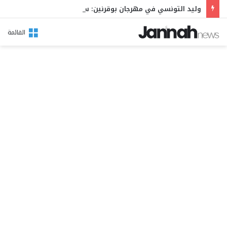
وليد التونسي في مهرجان بوقرنين: سهرة تحتفي بالموروث الشعبي وصالح الفرزيط في البال
القائمة