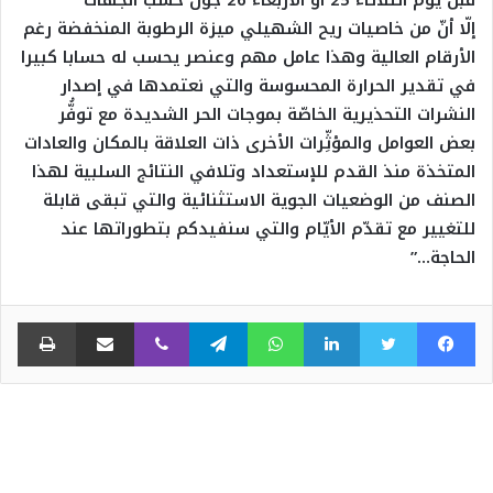
قبل يوم الثلاثاء 25 أو الأربعاء 26 جون حسب الجهات
إلّا أنّ من خاصيات ريح الشهيلي ميزة الرطوبة المنخفضة رغم
الأرقام العالية وهذا عامل مهم وعنصر يحسب له حسابا كبيرا
في تقدير الحرارة المحسوسة والتي نعتمدها في إصدار
النشرات التحذيرية الخاصّة بموجات الحر الشديدة مع توفُّر
بعض العوامل والمؤثِّرات الأخرى ذات العلاقة بالمكان والعادات
المتخذة منذ القدم للإستعداد وتلافي النتائج السلبية لهذا
الصنف من الوضعيات الجوية الاستثنائية والتي تبقى قابلة
للتغيير مع تقدّم الأيّام والتي سنفيدكم بتطوراتها عند
الحاجة…”
فيسبوك
تويتر
لينكدإن
واتساب
تيلقرام
ڤايبر
مشاركة عبر البريد
طبا