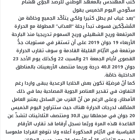
كتب المهندس بالمعهد الوطني للرصد الجوّي هشام
سكّوحي اليوم الخميس يقول
“بعد غياب لم يطل كثيرا ولكي يتأكّد الجميع وخاصّة من
المُشكِّكين فسوف تبدأ رحلة “العذاب” المطولة مع الحرارة
المرتفعة وريح الشهيلي وريح السموم تدريجيا منذ البارحة
الأربعاء 19 جوان 2019 على أن تستقر في مستويات جدُّ
مرتفعة في الأيّام القليلة القادمة و سوف تقارب الحرارة
القصوى لأيام الجمعة 21 والسبت 22 وكذلك يوم الأحد 23
جوان 2019 الـ40 درجة وربما منتصف الأربعينات بالمناطق
الداخلية خاصّة.
كما أنّ فرضيّة تكون بعض الخلايا الرعدية يبقى واردا رغم
التفاوت في تقدير العناصر الجوية المصاحبة بما في ذلك
الأمطار، وعلى الرغم من أنّ القرب من الساحل يعتبر العامل
الملطّف لدرجات الحرارة هناك حيث ستتراوح اليوم الخميس
20 جوان في مجملها بين الـ30 ومنتصف الثلاثينات لتشذّ عن
القاعدة هذه المرة وربّما نسجل أرقاما قد تقارب الأرقام
القياسية في الأيّام المذكورة أعلاه ولا نتوقع انفراجا ملموسا