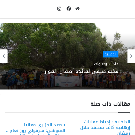
انستقرام
موقع
فيسبوك
الويب
الوطنية
منذ أسبوع واحد
مخيم صيفي لفائدة أطفال الفوار
مقالات ذات صلة
الداخلية : إحباط عمليات
سعيد الجزيري معاتبا
إرهابية كانت ستنفذ خلال
الغنوشي: سرقولي زوز نعاج…
رمضان