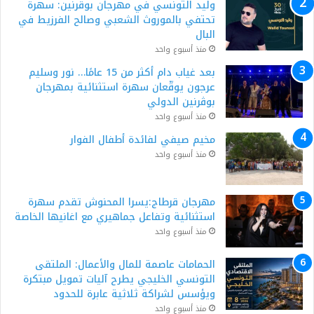
وليد التونسي في مهرجان بوقرنين: سهرة
تحتفي بالموروث الشعبي وصالح الفرزيط في
البال
منذ أسبوع واحد
بعد غياب دام أكثر من 15 عامًا… نور وسليم
عرجون يوقّعان سهرة استثنائية بمهرجان
بوڨرنين الدولي
منذ أسبوع واحد
مخيم صيفي لفائدة أطفال الفوار
منذ أسبوع واحد
مهرجان قرطاج:يسرا المحنوش تقدم سهرة
استثنائية وتفاعل جماهيري مع اغانيها الخاصة
منذ أسبوع واحد
الحمامات عاصمة للمال والأعمال: الملتقى
التونسي الخليجي يطرح آليات تمويل مبتكرة
ويؤسس لشراكة ثلاثية عابرة للحدود
منذ أسبوع واحد