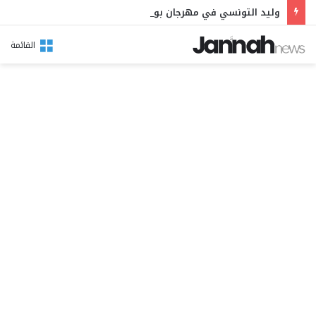
وليد التونسي في مهرجان بوقرنين: سهرة تحتفي بالموروث الشعبي وصالح الفرزيط في البال
القائمة