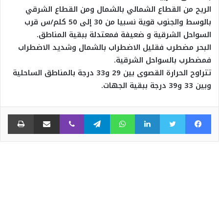
الريح من القطاع الشمالي بالشمال ومن القطاع الشرقي
بالوسط والجنوب قوية نسبيا من 30 إلى 50 كلم/س قرب
السواحل الشرقية و ضعيفة فمعتدلة ببقية المناطق.
البحر مضطرب فقليل الاضطراب بالشمال وشديد الاضطراب
فمضطرب بالسواحل الشرقية.
تتراوح الحرارة القصوى بين 29 و33 درجة بالمناطق الساحلية
وبين 33 و39 درجة ببقية الجهات.
فيسبوك
تويتر
لينكدإن
واتساب
تيلقرام
ڤايبر
مشاركة عبر البريد
طبا