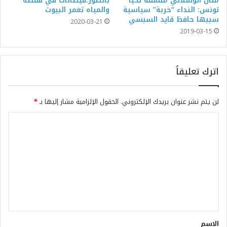
منال الوسلاتي منسقة تحيا
بالصور:فيضانات في قفصة
تونس: النداء “خربة” سياسية
والمياه تغمر البيوت
سببها حافظ قايد السبسي
2020-03-21
2019-03-15
اترك تعليقاً
لن يتم نشر عنوان بريدك الإلكتروني.
الحقول الإلزامية مشار إليها بـ
*
الاسم