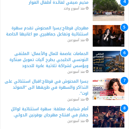
مخيم صيفي لفائدة أطفال الفوار
منذ أسبوع واحد
مهرجان قرطاج:يسرا المحنوش تقدم سهرة
استثنائية وتفاعل جماهيري مع اغانيها الخاصة
منذ أسبوعين
الحمامات عاصمة للمال والأعمال: الملتقى
التونسي الخليجي يطرح آليات تمويل مبتكرة
ويؤسس لشراكة ثلاثية عابرة للحدود
منذ أسبوعين
يسرا المحنوش في قرطاج:اقبال استثنائي على
التذاكر والسهرة في طريقها الى “الصولد
اوت”.
منذ أسبوعين
أمام شبابيك مغلقة: سهرة استثنائية لوائل
جسّار في افتتاح مهرجان بوقرنين الدولي.
منذ أسبوعين