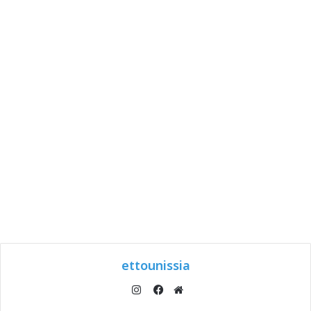
ettounissia
انستقرام
موقع
فيسبوك