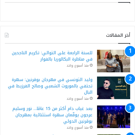
أخر المقالات
للسنة الرابعة على التوالي: تكريم الناجحين
في مناظرة البكالوريا بالفوار
منذ أسبوع واحد
وليد التونسي في مهرجان بوقرنين: سهرة
تحتفي بالموروث الشعبي وصالح الفرزيط في
البال
منذ أسبوع واحد
بعد غياب دام أكثر من 15 عامًا… نور وسليم
عرجون يوقّعان سهرة استثنائية بمهرجان
بوڨرنين الدولي
منذ أسبوع واحد