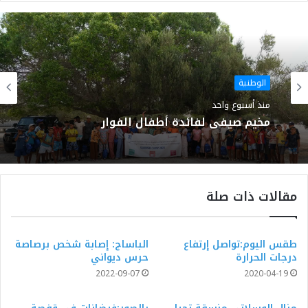
الويب
الوطنية
منذ أسبوع واحد
مخيم صيفي لفائدة أطفال الفوار
مقالات ذات صلة
طقس اليوم:تواصل إرتفاع
الباساج: إصابة شخص برصاصة
درجات الحرارة
حرس ديواني
2022-09-07
2020-04-19