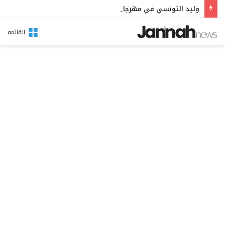
وليد التونسي في مهرجان بوقرنين: سهرة تحتفي بالموروث الشعبي وصالح الفرزيط في البال
القائمة