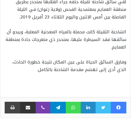
لقي سائق شاحنة ثقيلة حتفه جراء انقلابها بمنحدر بطريق
منطقة العمايم بمعتمدية الفحص (ولاية زغوان) في الليلة
الفاصلة بين أمس الاثنين واليوم الثلاثاء 23 أفريل 2019.
الشاحنة الثقيلة كانت محملة بالمياه المعدنية المعلبة، ويبدو أن
سائقها فقد السيطرة عليها، بمنحدر ذي منعرجات حادة بمنطقة
العمايم.
وفارق السائق الحياة على عين المكان نتيجة خطورة الحادث،
الذي أدى إلى تهشم مقدمة الشاحنة بالكامل.
فيسبوك
تويتر
لينكدإن
واتساب
تيلقرام
ڤايبر
مشاركة عبر البريد
طبا