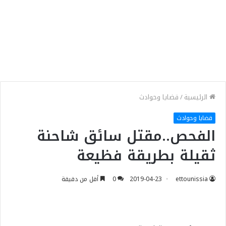
الرئيسية
/
قضايا وحوادث
قضايا وحوادث
الفحص..مقتل سائق شاحنة
ثقيلة بطريقة فظيعة
ettounissia
2019-04-23
0
أقل من دقيقة