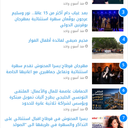
منذ أسبوع واحد
بعد غياب دام أكثر من 15 عامًا… نور وسليم
عرجون يوقّعان سهرة استثنائية بمهرجان
بوڨرنين الدولي
منذ أسبوع واحد
مخيم صيفي لفائدة أطفال الفوار
منذ أسبوع واحد
مهرجان قرطاج:يسرا المحنوش تقدم سهرة
استثنائية وتفاعل جماهيري مع اغانيها الخاصة
منذ أسبوع واحد
الحمامات عاصمة للمال والأعمال: الملتقى
التونسي الخليجي يطرح آليات تمويل مبتكرة
ويؤسس لشراكة ثلاثية عابرة للحدود
منذ أسبوع واحد
يسرا المحنوش في قرطاج:اقبال استثنائي على
التذاكر والسهرة في طريقها الى “الصولد