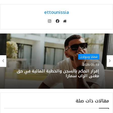
ettounissia
انستقرام
موقع
فيسبوك
الويب
قضايا وحوادث
2026-05-13
إقرار الحكم بالسجن والخطية المالية في حق
مغني الراب سمارا
مقالات ذات صلة