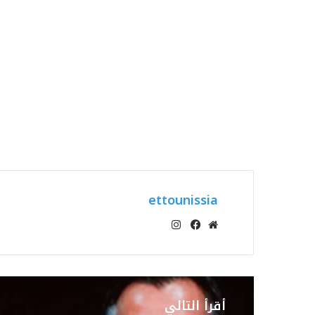
ettounissia
انستقرام
موقع
فيسبوك
الويب
أقرأ التالي