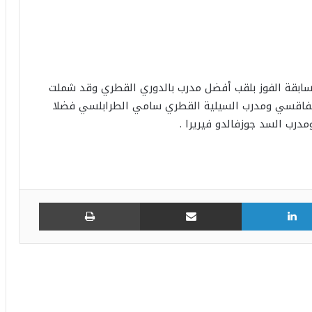
ة القدم 3 مدربين لخوض مسابقة الفوز بلقب أفضل مدرب بالدوري القطري وقد شملت
الصفاقسي ومدرب السيلية القطري سامي الطرابلسي فضلا
درب السد جوزفالدو فيريرا .
لينكدإن
مشاركة عبر البريد
طباعة
يوسف سنانة يودع جماهير الافريقي برسالة