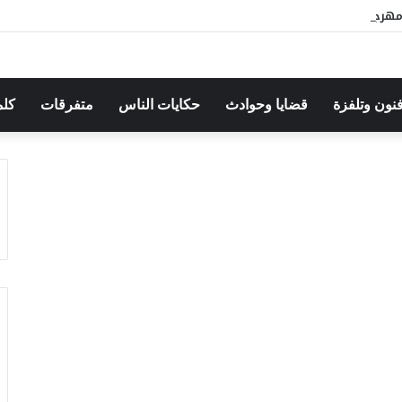
هرجان بوقرنين: سهرة تحتفي بالموروث الشعبي وصالح الفرزيط في البال
فنون وتلفزة
قضايا وحوادث
حكايات الناس
متفرقات
كلم