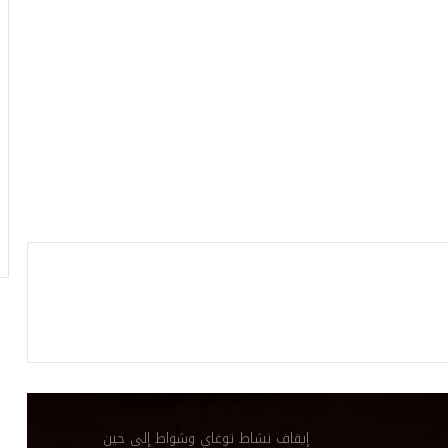
مؤثرة
النادي الإفريقي: اتّفاق مع اللاعب حسام بن
علي في انتظار الإمضاء
الفريق التركي بوشكتاش لكرة الطائرة يرغب
في انتداب اللاعبة التونسية دعاء الشماخي.
ثورة شعب الإفريقي على لجنة الحكماء: بين
التغيير المنتظر والقطيعة المحتملة
الكنزاري يُقلب الأوراق: تغييرات قوية في
تشكيلة الترجي لحسم معركة صنداونز
إيقاف نشاط توغاي وشواط إلى حين