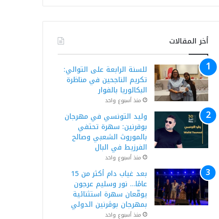
أخر المقالات
للسنة الرابعة على التوالي:
تكريم الناجحين في مناظرة
البكالوريا بالفوار
منذ أسبوع واحد
وليد التونسي في مهرجان
بوقرنين: سهرة تحتفي
بالموروث الشعبي وصالح
الفرزيط في البال
منذ أسبوع واحد
بعد غياب دام أكثر من 15
عامًا… نور وسليم عرجون
يوقّعان سهرة استثنائية
بمهرجان بوڨرنين الدولي
منذ أسبوع واحد