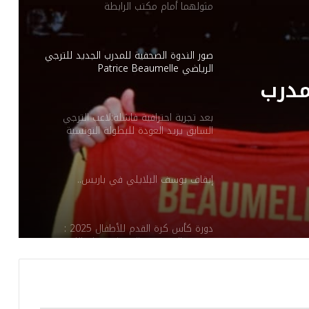
مثولهما أمام مكتب الرابطة
صور الندوة الصحفية للمدرب الجديد للترجي
الرياضي Patrice Beaumelle
مدرب
بعد تجربة احترافية فاشلة:لاعب الترجي
السابق يريد العودة للبطولة التونسية
إيقاف يوسف البلايلي في باريس..
دورة كأس كرة القدم للأطفال 2025 :
مدرسة المنصورة بالقيروان تقتلع اللقب
يوسف سنانة يودع جماهير الافريقي برسالة
مؤثرة