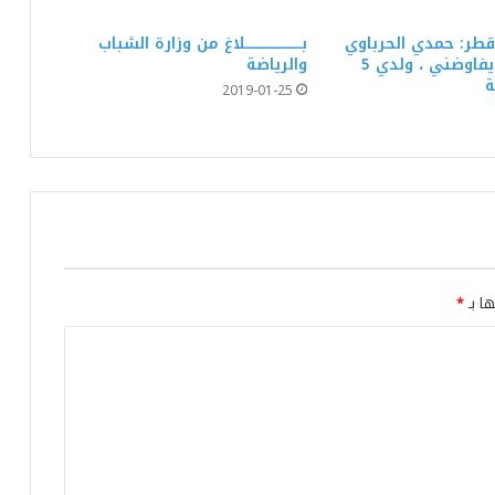
طر: حمدي الحرباوي
بـــــــــــــــــلاغ من وزارة الشباب
” الترجي لم يفاوضني ، ولدي 5
والرياضة
النادي الإفريقي: اتّفاق مع اللاعب حسام بن
ة
علي في انتظار الإمضاء
2019-01-25
الفريق التركي بوشكتاش لكرة الطائرة يرغب
في انتداب اللاعبة التونسية دعاء الشماخي.
ثورة شعب الإفريقي على لجنة الحكماء: بين
التغيير المنتظر والقطيعة المحتملة
ها بـ
*
الكنزاري يُقلب الأوراق: تغييرات قوية في
تشكيلة الترجي لحسم معركة صنداونز
إيقاف نشاط توغاي وشواط إلى حين
مثولهما أمام مكتب الرابطة