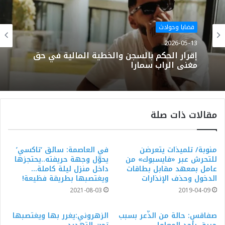
قضايا وحوادث
2026-05-13
إقرار الحكم بالسجن والخطية المالية في حق
مغني الراب سمارا
مقالات ذات صلة
منوبة/ تلميذات يتعرضن
في العاصمة: سائق ‘تاكسي’
للتحرش عبر «فايسبوك» من
يحوّل وجهة حريفته..يحتجزها
عامل بمعهد مقابل بطاقات
داخل منزل ليلة كاملة…
الدخول وحذف الإنذارات
ويغتصبها بطريقة فظيعة!
2021-08-03
2019-04-09
صفاقس: حالة من الذّعر بسبب
الزهروني:يغرر بها ويغتصبها