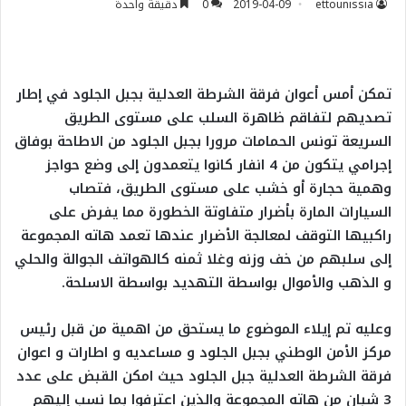
ettounissia
2019-04-09
0
دقيقة واحدة
تمكن أمس أعوان فرقة الشرطة العدلية بجبل الجلود في إطار
تصديهم لتفاقم ظاهرة السلب على مستوى الطريق
السريعة تونس الحمامات مرورا بجبل الجلود من الاطاحة بوفاق
إجرامي يتكون من 4 انفار كانوا يتعمدون إلى وضع حواجز
وهمية حجارة أو خشب على مستوى الطريق، فتصاب
السيارات المارة بأضرار متفاوتة الخطورة مما يفرض على
راكبيها التوقف لمعالجة الأضرار عندها تعمد هاته المجموعة
إلى سلبهم من خف وزنه وغلا ثمنه كالهواتف الجوالة والحلي
و الذهب والأموال بواسطة التهديد بواسطة الاسلحة.
وعليه تم إيلاء الموضوع ما يستحق من اهمية من قبل رئيس
مركز الأمن الوطني بجبل الجلود و مساعديه و اطارات و اعوان
فرقة الشرطة العدلية جبل الجلود حيث امكن القبض على عدد
3 شبان من هاته المجموعة والذين اعترفوا بما نسب إليهم