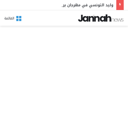
وليد التونسي في مهرجان بوقرنين: سهرة تحتفي بالموروث الشعبي وصالح الفرزيط في البال
القائمة