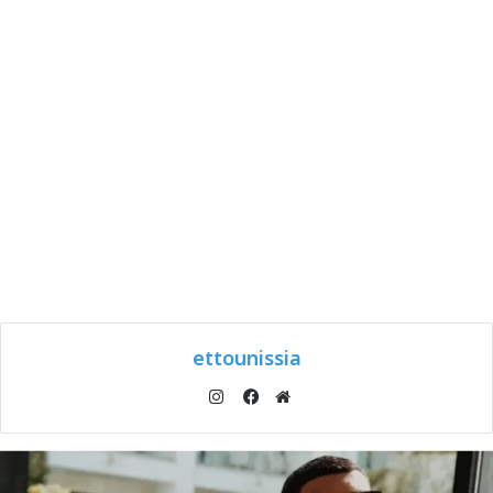
ettounissia
انستقرام
موقع
فيسبوك
الويب