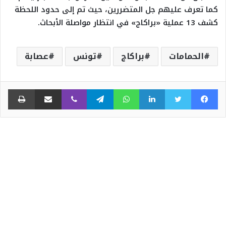
كما تعرف عليهم جل المتضررين، حيث تم إلى حدود اللحظة
كشف 13 عملية «براكاج» في انتظار مواصلة الأبحاث.
الحمامات
براكاج
تونس
عصابة
فيسبوك
تويتر
لينكدإن
واتساب
تيلقرام
ڤايبر
مشاركة عبر البريد
طبا