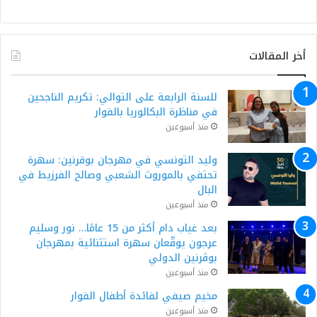
أخر المقالات
للسنة الرابعة على التوالي: تكريم الناجحين
في مناظرة البكالوريا بالفوار
منذ أسبوعين
وليد التونسي في مهرجان بوقرنين: سهرة
تحتفي بالموروث الشعبي وصالح الفرزيط في
البال
منذ أسبوعين
بعد غياب دام أكثر من 15 عامًا… نور وسليم
عرجون يوقّعان سهرة استثنائية بمهرجان
بوڨرنين الدولي
منذ أسبوعين
مخيم صيفي لفائدة أطفال الفوار
منذ أسبوعين