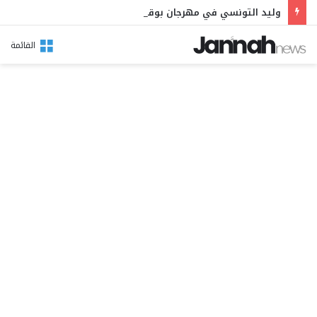
وليد التونسي في مهرجان بوقرنين: سهرة تحتفي بالموروث الشعبي وصالح الفرزيط في البال
القائمة