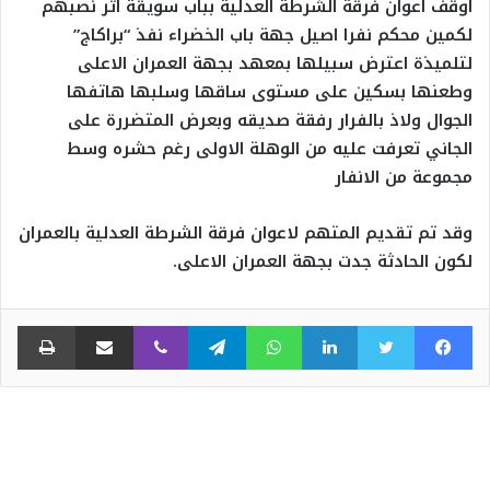
أوقف أعوان فرقة الشرطة العدلية بباب سويقة اثر نصبهم
لكمين محكم نفرا اصيل جهة باب الخضراء نفذ “براكاج”
لتلميذة اعترض سبيلها بمعهد بجهة العمران الاعلى
وطعنها بسكين على مستوى ساقها وسلبها هاتفها
الجوال ولاذ بالفرار رفقة صديقه وبعرض المتضررة على
الجاني تعرفت عليه من الوهلة الاولى رغم حشره وسط
مجموعة من الانفار
وقد تم تقديم المتهم لاعوان فرقة الشرطة العدلية بالعمران
لكون الحادثة جدت بجهة العمران الاعلى.
فيسبوك
تويتر
لينكدإن
واتساب
تيلقرام
ڤايبر
مشاركة عبر البريد
طبا