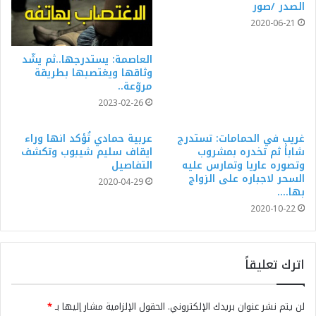
الصدر /صور
2020-06-21
العاصمة: يستدرجها..ثم يشّد
وثاقها ويغتصبها بطريقة
مروّعة..
2023-02-26
غريب في الحمامات: تستدرج
عربية حمادي تُؤكد انها وراء
شاباً ثم تخدره بمشروب
ايقاف سليم شيبوب وتكشف
وتصوره عاريا وتمارس عليه
التفاصيل
السحر لاجباره على الزواج
2020-04-29
بها….
2020-10-22
اترك تعليقاً
لن يتم نشر عنوان بريدك الإلكتروني.
الحقول الإلزامية مشار إليها بـ
*