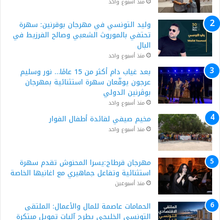
منذ أسبوع واحد
وليد التونسي في مهرجان بوقرنين: سهرة
تحتفي بالموروث الشعبي وصالح الفرزيط في
البال
منذ أسبوع واحد
بعد غياب دام أكثر من 15 عامًا… نور وسليم
عرجون يوقّعان سهرة استثنائية بمهرجان
بوڨرنين الدولي
منذ أسبوع واحد
مخيم صيفي لفائدة أطفال الفوار
منذ أسبوع واحد
مهرجان قرطاج:يسرا المحنوش تقدم سهرة
استثنائية وتفاعل جماهيري مع اغانيها الخاصة
منذ أسبوعين
الحمامات عاصمة للمال والأعمال: الملتقى
التونسي الخليجي يطرح آليات تمويل مبتكرة