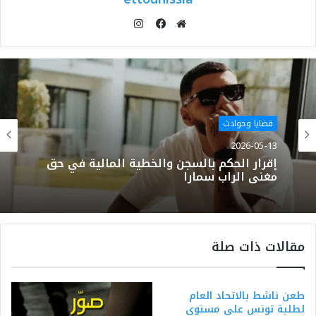
انستقرام
موقع
فيسبوك
الويب
قضايا وحوادث
2026-05-13
إقرار الحكم بالسجن والخطية المالية في حق
مغني الراب سمارا
مقالات ذات صلة
طعن ناشط بالاتحاد العام
لطلبة تونس على مستوى