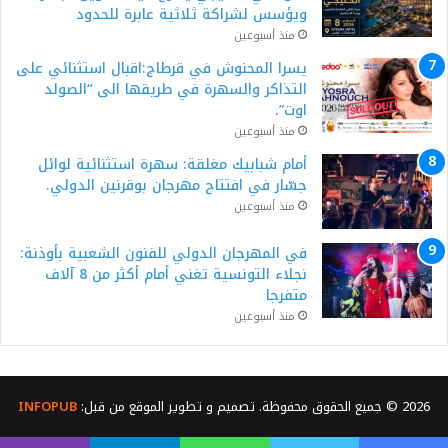
ويؤسس لشراكة ثلاثية عابرة للحدود
منذ أسبوعين
يسرا المحنوش في قرطاج:اقبال استثنائي على
التذاكر والسهرة في طريقها الى “الصولد
اوت”.
منذ أسبوعين
أمام شبابيك مغلقة: سهرة استثنائية لوائل
جسّار في افتتاح مهرجان بوقرنين الدولي.
منذ أسبوعين
في المهرجان الدولي للفنون الشعبية بأوذنة:
نجلاء التونسية تغني أمام أكثر من 8 آلاف
متفرجا
منذ أسبوعين
2026 © جميع الحقوق محفوظة. تصميم و تطوير الموقع من قبل:
INFOPUB