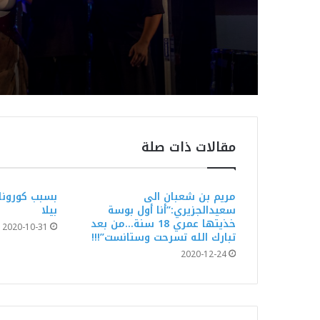
بمهرجان بوڨرنين الدول
مقالات ذات صلة
مريم بن شعبان الى
بسبب كورونا:
سعيدالجزيري:”أنا أول بوسة
بيلا
خذيتها عمري 18 سنة…من بعد
2020-10-31
تبارك الله تسرحت وستانست”!!!
2020-12-24