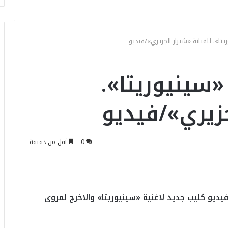
تا». للفنانة «شيراز الجزيري»/فيديو
«سينيوريتا».
جزيري»/فيديو
0
أقل من دقيقة
 فيديو كليب جديد لاغنية «سينيوريتا» والاخرج لمروى