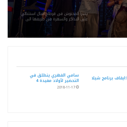
ي
يسرا المحنوش في قرطاج:اقبال استثنائي
على التذاكر والسهرة في طريقها الى
“الصولد اوت”.
أمام شبابيك مغلقة: سهرة استثنائية لوائل
جسّار في افتتاح مهرجان بوقرنين الدولي.
في المهرجان الدولي للفنون الشعبية
بأوذنة: نجلاء التونسية تغني أمام أكثر من 8
سامي الفهري ينطلق في
آلاف متفرجا
ايقاف برنامج شيلا
التحضير لأولاد مفيدة 4
2018-11-17
عذِّبيني.. جديد رامي عياش: نوستالجيّا
السبعينيات تعيد رسم أبعاد الفن البصري
والموسيقي
هذا الجمعة بالمسرح الأثري بسبيطلة: “طرڨ
وبرڨ” في افتتاح مهرجان العبادلة الدولي