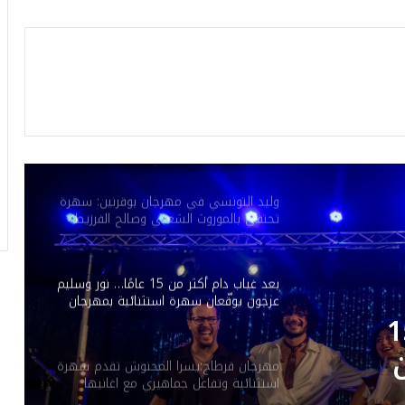
بعد غياب 9 سنوات عن الفيديو كليب.. عيضه
المنهالي يعود بـ”قلبي رهينك”
في افتتاح الدورة الـ 53 لمهرجان المنستير
الدولي: أكثر من 100 كمان وعوامرية علية
المقدم
وليد التونسي في مهرجان بوقرنين: سهرة
تحتفي بالموروث الشعبي وصالح الفرزيط
في البال
بعد غياب دام أكثر من 15 عامًا… نور وسليم
عرجون يوقّعان سهرة استثنائية بمهرجان
بوڨرنين الدولي
ام أكثر من 15
مهرجان قرطاج:يسرا المحنوش تقدم سهرة
استثنائية وتفاعل جماهيري مع اغانيها
ة
الخاصة