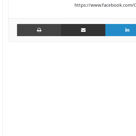
https://www.facebook.com/
لينكدإن
مشاركة عبر البريد
طباعة
في المهرجان الدولي للفنون الشعبية
بأوذنة: نجلاء التونسية تغني أمام أكثر من 8
آلاف متفرجا
عذِّبيني.. جديد رامي عياش: نوستالجيّا
السبعينيات تعيد رسم أبعاد الفن البصري
والموسيقي
هذا الجمعة بالمسرح الأثري بسبيطلة: “طرڨ
وبرڨ” في افتتاح مهرجان العبادلة الدولي