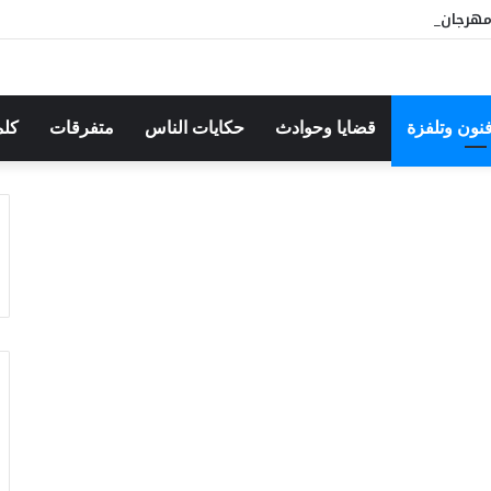
هرجان بوقرنين: سهرة تحتفي بالموروث الشعبي وصالح الفرزيط في البال
فنون وتلفزة
قضايا وحوادث
حكايات الناس
متفرقات
كلم