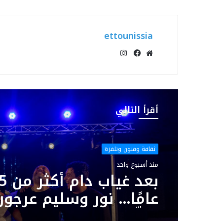
ettounissia
انستقرام
موقع
فيسبوك
الويب
أقرأ التالي
ثقافة وفنون وتلفزة
منذ أسبوع واحد
بعد غياب د
عامًا… نور وسليم عرجون
يوقّعان سهرة استثنائي