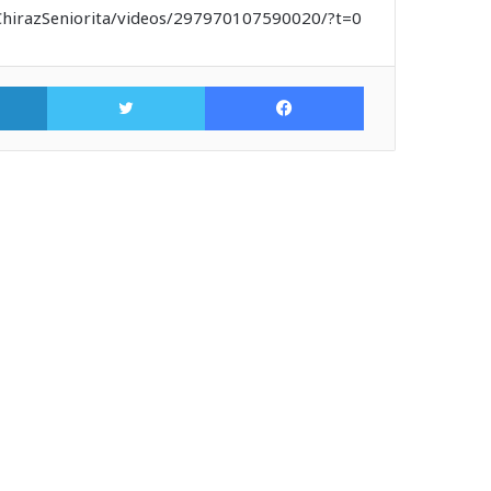
ChirazSeniorita/videos/297970107590020/?t=0
فيسبوك
تويتر