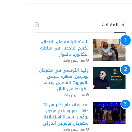
أخر المقالات
للسنة الرابعة على التوالي:
تكريم الناجحين في مناظرة
البكالوريا بالفوار
منذ أسبوع واحد
وليد التونسي في مهرجان
بوقرنين: سهرة تحتفي
بالموروث الشعبي وصالح
الفرزيط في البال
منذ أسبوع واحد
بعد غياب دام أكثر من 15
عامًا… نور وسليم عرجون
يوقّعان سهرة استثنائية
بمهرجان بوڨرنين الدولي
منذ أسبوع واحد