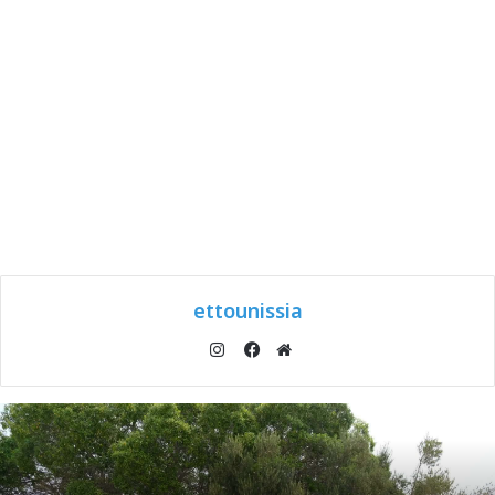
ettounissia
انستقرام
موقع
فيسبوك
الويب