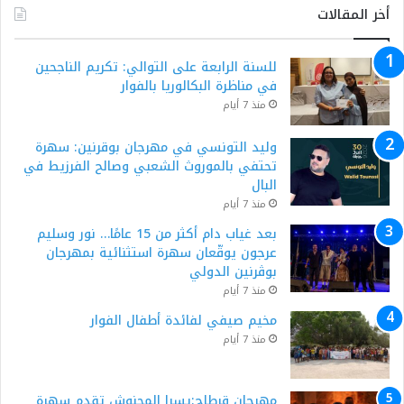
أخر المقالات
للسنة الرابعة على التوالي: تكريم الناجحين
في مناظرة البكالوريا بالفوار
منذ 7 أيام
وليد التونسي في مهرجان بوقرنين: سهرة
تحتفي بالموروث الشعبي وصالح الفرزيط في
البال
منذ 7 أيام
بعد غياب دام أكثر من 15 عامًا… نور وسليم
عرجون يوقّعان سهرة استثنائية بمهرجان
بوڨرنين الدولي
منذ 7 أيام
مخيم صيفي لفائدة أطفال الفوار
منذ 7 أيام
مهرجان قرطاج:يسرا المحنوش تقدم سهرة