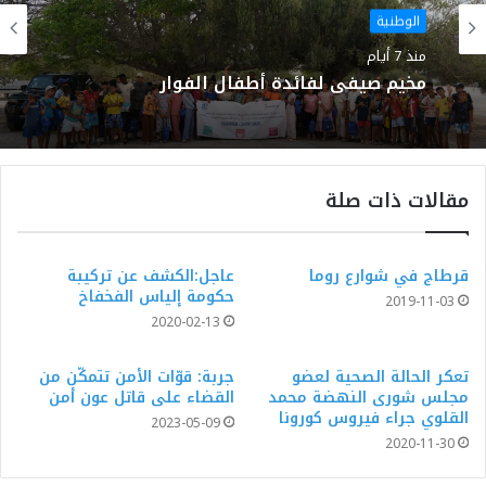
الوطنية
منذ 7 أيام
مخيم صيفي لفائدة أطفال الفوار
مقالات ذات صلة
قرطاج في شوارع روما
عاجل:الكشف عن تركيبة
حكومة إلياس الفخفاخ
2019-11-03
2020-02-13
تعكر الحالة الصحية لعضو
جربة: قوّات الأمن تتمكّن من
مجلس شورى النهضة محمد
القضاء على قاتل عون أمن
القلوي جراء فيروس كورونا
2023-05-09
2020-11-30