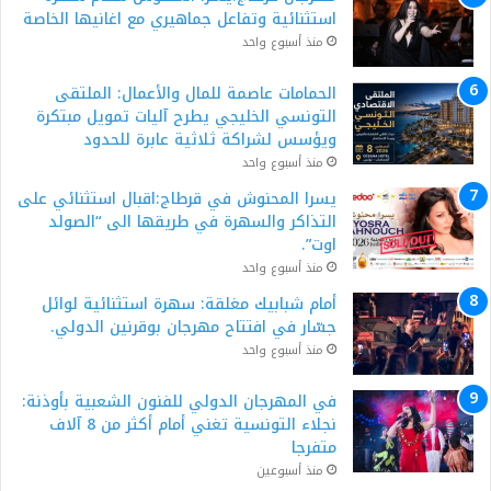
استثنائية وتفاعل جماهيري مع اغانيها الخاصة
منذ أسبوع واحد
الحمامات عاصمة للمال والأعمال: الملتقى
التونسي الخليجي يطرح آليات تمويل مبتكرة
ويؤسس لشراكة ثلاثية عابرة للحدود
منذ أسبوع واحد
يسرا المحنوش في قرطاج:اقبال استثنائي على
التذاكر والسهرة في طريقها الى “الصولد
اوت”.
منذ أسبوع واحد
أمام شبابيك مغلقة: سهرة استثنائية لوائل
جسّار في افتتاح مهرجان بوقرنين الدولي.
منذ أسبوع واحد
في المهرجان الدولي للفنون الشعبية بأوذنة:
نجلاء التونسية تغني أمام أكثر من 8 آلاف
متفرجا
منذ أسبوعين