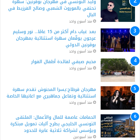
وليد التونسي في مهرجان بوقرنين: سهرة
تحتفي بالموروث الشعبي وصالح الفرزيط في
البال
منذ أسبوع واحد
بعد غياب دام أكثر من 15 عامًا… نور وسليم
عرجون يوقّعان سهرة استثنائية بمهرجان
بوڨرنين الدولي
منذ أسبوع واحد
مخيم صيفي لفائدة أطفال الفوار
منذ أسبوع واحد
مهرجان قرطاج:يسرا المحنوش تقدم سهرة
استثنائية وتفاعل جماهيري مع اغانيها الخاصة
منذ أسبوع واحد
الحمامات عاصمة للمال والأعمال: الملتقى
التونسي الخليجي يطرح آليات تمويل مبتكرة
ويؤسس لشراكة ثلاثية عابرة للحدود
منذ أسبوعين