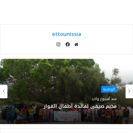
ettounissia
انستقرام
موقع
فيسبوك
الويب
الوطنية
منذ أسبوع واحد
مخيم صيفي لفائدة أطفال الفوار