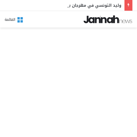
وليد التونسي في مهرجان بوقرنين: سهرة تحتفي بالموروث الشعبي وصالح الفرزيط في البال
القائمة