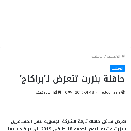
الرئيسية
/
الوطنية
الوطنية
حافلة بنزرت تتعرّض لـ’براكاج’
ettounissia
2019-01-18
0
أقل من دقيقة
تعرض سائق حافلة تابعة الشركة الجهوية لنقل المسافرين
ببنزرت عشية اليوم الجمعة 18 جانفي 2019 إلى براكاج بينما