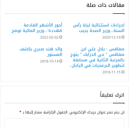
مقالات ذات صلة
اجراءات استثنائية ليلة رأس
أجور الأشهر القادمة
السنة…وزير الصحة يجيب
مُهددة’…وزير المالية توضح
2022-02-02
2020-12-16
صفاقس : بلال علي ابن
والد هند صبري يكشف
صفاقس ” حي الدرابك ” يتوج
المستور
بالمرتبة الثانية في مسابقة
2018-10-14
لتطوير البرمجيات في اليابان .
2018-11-15
اترك تعليقاً
لن يتم نشر عنوان بريدك الإلكتروني.
الحقول الإلزامية مشار إليها بـ
*