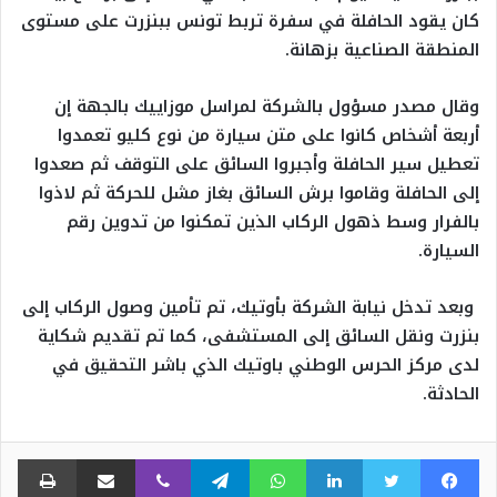
كان يقود الحافلة في سفرة تربط تونس ببنزرت على مستوى
المنطقة الصناعية بزهانة.
وقال مصدر مسؤول بالشركة لمراسل موزاييك بالجهة إن
أربعة أشخاص كانوا على متن سيارة من نوع كليو تعمدوا
تعطيل سير الحافلة وأجبروا السائق على التوقف ثم صعدوا
إلى الحافلة وقاموا برش السائق بغاز مشل للحركة ثم لاذوا
بالفرار وسط ذهول الركاب الذين تمكنوا من تدوين رقم
السيارة.
وبعد تدخل نيابة الشركة بأوتيك، تم تأمين وصول الركاب إلى
بنزرت ونقل السائق إلى المستشفى، كما تم تقديم شكاية
لدى مركز الحرس الوطني باوتيك الذي باشر التحقيق في
الحادثة.
فيسبوك
تويتر
لينكدإن
واتساب
تيلقرام
ڤايبر
مشاركة عبر البريد
طبا