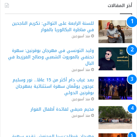
أخر المقالات
للسنة الرابعة على التوالي: تكريم الناجحين
في مناظرة البكالوريا بالفوار
منذ أسبوعين
وليد التونسي في مهرجان بوقرنين: سهرة
تحتفي بالموروث الشعبي وصالح الفرزيط في
البال
منذ أسبوعين
بعد غياب دام أكثر من 15 عامًا… نور وسليم
عرجون يوقّعان سهرة استثنائية بمهرجان
بوڨرنين الدولي
منذ أسبوعين
مخيم صيفي لفائدة أطفال الفوار
منذ أسبوعين
مهرجان قرطاج:يسرا المحنوش تقدم سهرة