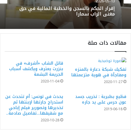
2026-05-13
إقرار الحكم بالسجن والخطية المالية في حق
مغني الراب سمارا
مقالات ذات صلة
قاتل الشاب «أشرف» في
بنزرت يعترف ويكشف أسباب
تفكيك شبكة دعارة بالمنزه
الجريمة البشعة
ومفاجأة في هوية متزعمتها
2020-11-04
2020-11-27
فظيع بطبربة : تخريب جسد
يحدث في تونس: أم تتحدث عن
عون حرس على يد جاره
استدراج جارتها لإبنتها ثم
تخديرها وتصورير فيلم إباحي
2019-06-18
مع شقيقها…تفاصيل صادمة..
2020-10-28