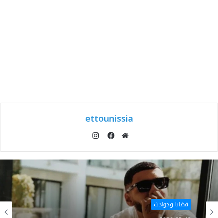
ettounissia
انستقرام
موقع
فيسبوك
الويب
قضايا وحوادث