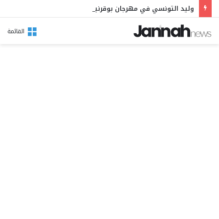
وليد التونسي في مهرجان بوقرنين: سهرة تحتفي بالموروث الشعبي وصالح الفرزيط في البال
القائمة