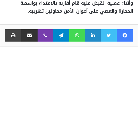
وأثناء عملية القبض عليه قام أقاربه بالاعتداء بواسطة
الحجارة والعصي على أعوان الأمن محاولين تهريبه.
فيسبوك
تويتر
لينكدإن
واتساب
تيلقرام
ڤايبر
مشاركة عبر البريد
طبا