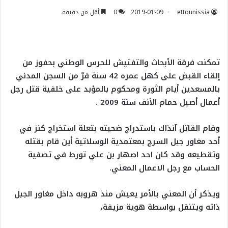
ettounissia
2019-01-09
0
أقل من دقيقة
تمكنت فرقة الأبحاث والتفتيش للحرس الوطني بحفوز من
إلقاء القبض على كهل عمره 42 سنة فرّ من السجن المدني
بالمسعدين أيام الثورة ومحكوم بالمؤبد على خلفية قتل رجل
أعمال أصيل حمام الأنف سنة 2009 .
وقام القاتل آنذاك باستدراج ضحيته بتعلة استخراج كنز في
أحد مغاور جبل السرج بمعتمدية الوسلاتية أين قام بقتله
وتقطيعه وقد كان احد اصهار بن علي تورط في تصفية
الحساب مع رجل الاعمال المعني.
ويذكر أن المعني بالأمر يعيش منذ هروبه داخل مغاور الجبل
ذاته ويتنقل بواسطة هوية مزيفة،