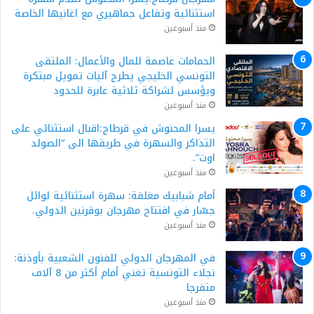
استثنائية وتفاعل جماهيري مع اغانيها الخاصة
منذ أسبوعين
الحمامات عاصمة للمال والأعمال: الملتقى
التونسي الخليجي يطرح آليات تمويل مبتكرة
ويؤسس لشراكة ثلاثية عابرة للحدود
منذ أسبوعين
يسرا المحنوش في قرطاج:اقبال استثنائي على
التذاكر والسهرة في طريقها الى “الصولد
اوت”.
منذ أسبوعين
أمام شبابيك مغلقة: سهرة استثنائية لوائل
جسّار في افتتاح مهرجان بوقرنين الدولي.
منذ أسبوعين
في المهرجان الدولي للفنون الشعبية بأوذنة:
نجلاء التونسية تغني أمام أكثر من 8 آلاف
متفرجا
منذ أسبوعين