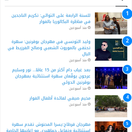
للسنة الرابعة على التوالي: تكريم الناجحين
في مناظرة البكالوريا بالفوار
منذ أسبوعين
وليد التونسي في مهرجان بوقرنين: سهرة
تحتفي بالموروث الشعبي وصالح الفرزيط في
البال
منذ أسبوعين
بعد غياب دام أكثر من 15 عامًا… نور وسليم
عرجون يوقّعان سهرة استثنائية بمهرجان
بوڨرنين الدولي
منذ أسبوعين
مخيم صيفي لفائدة أطفال الفوار
منذ أسبوعين
مهرجان قرطاج:يسرا المحنوش تقدم سهرة
استثنائية وتفاعل جماهيري مع اغانيها الخاصة