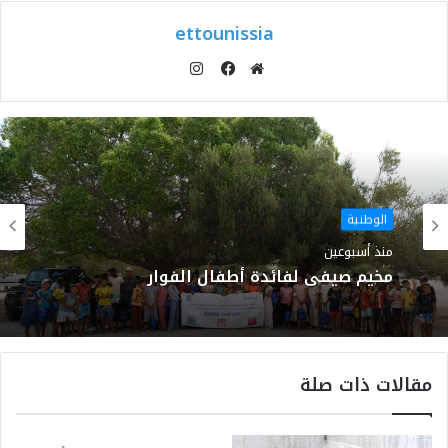
ettounissia
انستقرام
موقع
فيسبوك
الويب
الوطنية
منذ أسبوعين
مخيم صيفي لفائدة أطفال الفوار
مقالات ذات صلة