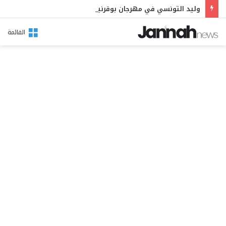
وليد التونسي في مهرجان بوقرنين: سهرة تحتفي بالموروث الشعبي وصالح الفرزيط في البال
القائمة