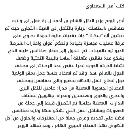
كتب أمير السعداوي
أدى اليوم وزير النقل هشام بن أحمد زيارة عمل إلى ولاية
صفاقس ،استهلت الزيارة بالتنقل إلى الميناء التجاري حيث تم
تدشين آلة “سكانار” ذات تقنيات عالية الجودة تحتوي على
غرفة عمليات مجهزة بقيادة وتحكم أعوان واطارات الشرطة
الديوانية بالميناء ، ثم التحول إلى مطار صفاقس طينة الذي
يشكو عدة نقائص متعلقة أساسا بالبنية التحتية وضعف
نشاط الحركة الجوية نظرا لنقص عدد الرحلات إلى مختلف
الدول بالعالم .هذا وقد تم انعقاد جلسة عمل بمقر الولاية
حول قطاع النقل بالجهة بحضور والي صفاقس ومختلف
المصالح الجهوية المعنية من مدراء عامين للنقل البري
والبحري والجوي ومعتمدين ومدراء جهويين لمختلف
الادارات المعنية ،جلسة تم التطرق فيها إلى جملة من
الصعوبات ومشاكل النقل التي تشكو منها ولاية صفاقس
فضلا على تقديم وعرض جملة من المقترحات والحلول من أجل
النهوض بهذا القطاع الحيوي الهام ، وقد تعهد الوزير