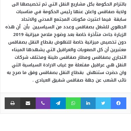
بالتزام الحكومة بكل مشاريع النقل التي تم تخصيصها الى
ولاية صفاقس واعلن عنها رئيس الحكومة في مناسبات
سابقة فيما اعتبرت مكونات المجتمع المدني والاتحاد
الجهوي للشغل بصفاقس وعدد من السياسيين بأن أن هذه
الزيارة جاءت متأخرة خاصة بعد وضوح ملامح ميزانية 2019
دون تخصيص ميزانية خاصة للنهوض بقطاع النقل بصفاقس
معتبرين أن كل الصعوبات والعراقيل التي يشهدها الميناء
التجاري بصفاقس ومطار صفاقس طينة ومختلف شركات
النقل هي عراقيل مفتعلة مع غياب الارادة السياسية التي
وان حضرت ستنهض بقطاع النقل بصفاقس وفق ما صرح به
نائب الشعب عن جهة صفاقس شفيق العيادي .
فيسبوك
تويتر
لينكدإن
واتساب
تيلقرام
ڤايبر
مشاركة عبر البريد
طبا