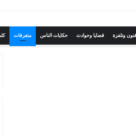
مهرجان بوقرنين: سهرة تحتفي بالموروث الشعبي وصالح الفرزيط في البا
فنون وتلفزة
قضايا وحوادث
حكايات الناس
متفرقات
كلم