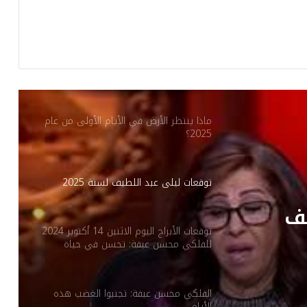
الفلكي محسن العيفة
محسن العيفة يُفصح عن توقعاته لـ 2024:
أفراح ورزق كثير لهؤلاء في العام الجديد
ماذا ينتظر الأرض في الأيام الأولى من عام
2025؟
توقعات ليلى عبد اللطيف لسنة 2025
يف
توقعات الأبراج اليوم الاثنين 14 أكتوبر 2024
للفلكي محسن عيفة: تحسن في حياة
هؤلاء
الفلكي محسن عيفة: تجنبوا الغضب هذه
الأيام