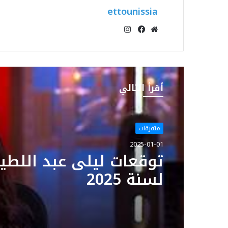
ettounissia
انستقرام
موقع
فيسبوك
الويب
أقرأ التالي
متفرقات
2025-01-01
توقعات ليلى عبد اللط
لسنة 2025