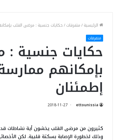
الرئيسية
/
متفرقات
/
حكايات جنسية : مرضى القلب بإمكانه
متفرقات
حكايات جنسية : 
بإمكانهم ممارسة
إطمئنان
2018-11-27
ettounissia
كثيرون من مرضى القلب يخشون أية نشاطات قد 
وذلك لخطورة الإصابة بسكتة قلبية. لكن الأخصائ