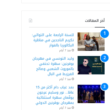
أخر المقالات
للسنة الرابعة على التوالي:
تكريم الناجحين في مناظرة
البكالوريا بالفوار
منذ 7 أيام
وليد التونسي في مهرجان
بوقرنين: سهرة تحتفي
بالموروث الشعبي وصالح
الفرزيط في البال
منذ 7 أيام
بعد غياب دام أكثر من 15
عامًا… نور وسليم عرجون
يوقّعان سهرة استثنائية
بمهرجان بوڨرنين الدولي
منذ 7 أيام