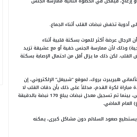
و إزعاج، فيمكن في الخطوة التالية ممارسة الجنس
 أدوية تخفض نبضات القلب أثناء الجماع.
ن الرجال عرضة أكثر للموت بسكتة قلبية أثناء
وجية) وذلك لأن ممارسة الجنس خفية أو مع عشيقة تزيد
لقلب. لكن ذلك ما يزال أقل من احتمال الإصابة بسكتة
لألماني هيريبرت بروك، لموقع “شبيغل” الإلكتروني، إن
 مباراة لكرة القدم، مدللاً على ذلك بأن دقات القلب لا
تزيد على 130 نبضة بالدقيقة أثناء ممارسة الجنس، بينما تم تسجيل معدل نبضات يبلغ 170 نبضة بالدقيقة
) العام الماضي.
 يستطيع صعود السلالم دون مشاكل كبرى، يمكنه