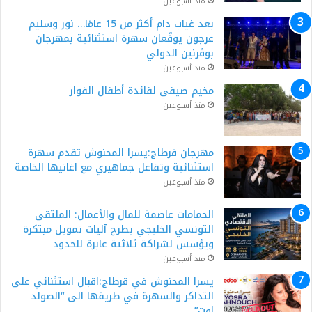
منذ أسبوعين
بعد غياب دام أكثر من 15 عامًا… نور وسليم
عرجون يوقّعان سهرة استثنائية بمهرجان
بوڨرنين الدولي
منذ أسبوعين
مخيم صيفي لفائدة أطفال الفوار
منذ أسبوعين
مهرجان قرطاج:يسرا المحنوش تقدم سهرة
استثنائية وتفاعل جماهيري مع اغانيها الخاصة
منذ أسبوعين
الحمامات عاصمة للمال والأعمال: الملتقى
التونسي الخليجي يطرح آليات تمويل مبتكرة
ويؤسس لشراكة ثلاثية عابرة للحدود
منذ أسبوعين
يسرا المحنوش في قرطاج:اقبال استثنائي على
التذاكر والسهرة في طريقها الى “الصولد
اوت”.