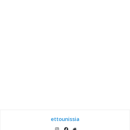
ettounissia
انستقرام