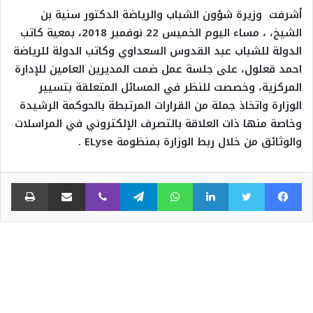
أشرفت وزيرة شؤون الشباب والرياضة الدكتور سنية بن
الشيخ، ، مساء اليوم الخميس 22 نوفمبر 2018، بمعية كاتب
الدولة للشباب عبد القدوس السعداوي وكاتب الدولة للرياضة
احمد قعلول، على جلسة عمل ضمت المديرين العامين للإدارة
المركزية، وخصصت للنظر في المسائل المتعلقة بتسيير
الوزارة واتخاذ جملة من القرارات المرتبطة بالحوكمة الرشيدة
وخاصة منها ذات العلاقة بالتصرف الإلكتروني في المراسلات
والوثائق من خلال ربط الوزارة بمنظومة
ELyse
.
فيسبوك
تويتر
لينكدإن
واتساب
تيلقرام
ڤايبر
مشاركة عبر البريد
طبا