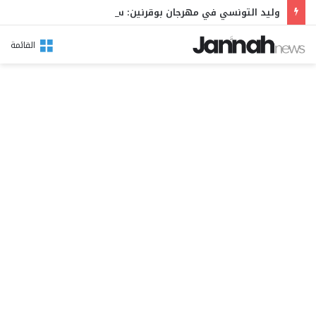
وليد التونسي في مهرجان بوقرنين: سهرة تحتفي بالموروث الشعبي وصالح الفرزيط في البال
القائمة