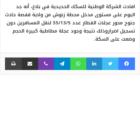
افادت الشركة الوطنية للسكك الحديدية في بلاغ، أنه جد
اليوم على مستوى مدخل محطة زنوش من ولاية قفصة حادث
جنوح محور عجلات القطار عدد 55/13/5 لنقل المسافرين دون
تسجيل اضراروذلك نتيجة وجود عجلة مطاطية كبيرة الحجم
وضعت على السكة.
فيسبوك
تويتر
لينكدإن
واتساب
تيلقرام
ڤايبر
مشاركة عبر البريد
طبا