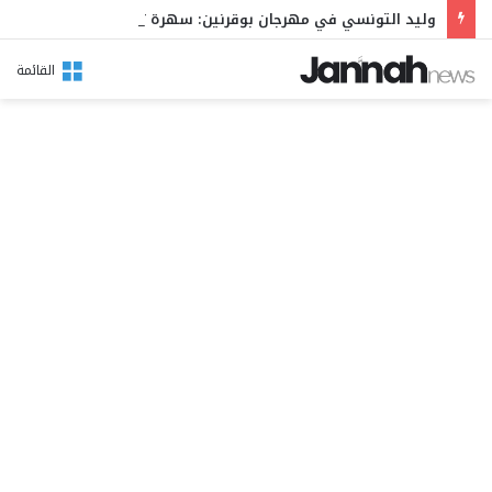
وليد التونسي في مهرجان بوقرنين: سهرة تحتفي بالموروث الشعبي وصالح الفرزيط في البال
القائمة