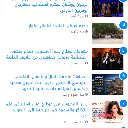
عرجون يوقّعان سهرة استثنائية بمهرجان
بوڨرنين الدولي
منذ 7 أيام
مخيم صيفي لفائدة أطفال الفوار
منذ 7 أيام
مهرجان قرطاج:يسرا المحنوش تقدم سهرة
استثنائية وتفاعل جماهيري مع اغانيها الخاصة
منذ أسبوع واحد
الحمامات عاصمة للمال والأعمال: الملتقى
التونسي الخليجي يطرح آليات تمويل مبتكرة
ويؤسس لشراكة ثلاثية عابرة للحدود
منذ أسبوع واحد
يسرا المحنوش في قرطاج:اقبال استثنائي على
التذاكر والسهرة في طريقها الى “الصولد
اوت”.
منذ أسبوع واحد