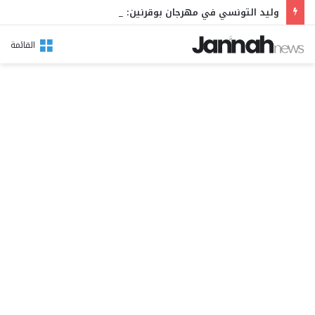
وليد التونسي في مهرجان بوقرنين: سهرة تحتفي بالموروث الشعبي وصالح الفرزيط في البال
القائمة