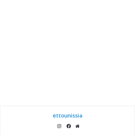
ettounissia
انستقرام
موقع
فيسبوك