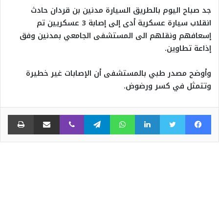
جد صباح اليوم بالطريق السيارة مدنين بن قردان حادث
انقلاب سيارة عسكرية أدى إلى إصابة 3 عسكريين تم
إسعافهم ونقلهم الى المستشفى الجامعي بمدنين وفق
إذاعة تطاوين.
وأوضح مصدر طبي بالمستشفى أن الإصابات غير خطيرة
وتتمثل في كسر ورضوض.
فيسبوك
تويتر
لينكدإن
واتساب
تيلقرام
ڤايبر
مشاركة عبر البريد
طبا