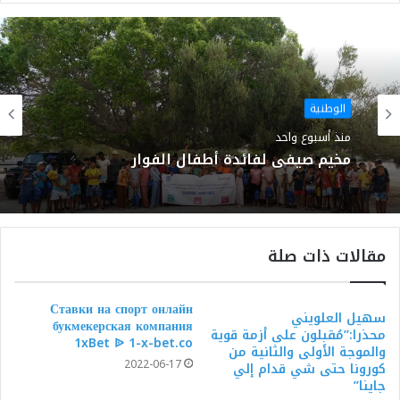
الويب
الوطنية
منذ أسبوع واحد
مخيم صيفي لفائدة أطفال الفوار
مقالات ذات صلة
Ставки на спорт онлайн
سهيل العلويني
букмекерская компания
محذرا:”مُقبِلون على أزمة قوية
1xBet ᐉ 1-x-bet.co
والموجة الأولى والثانية من
2022-06-17
كورونا حتى شي قدام إلي
جاينا”