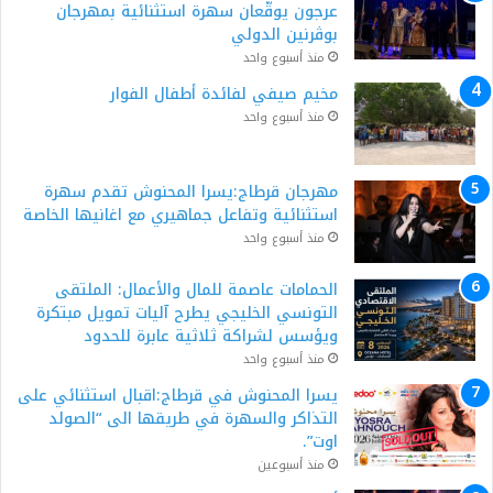
عرجون يوقّعان سهرة استثنائية بمهرجان
بوڨرنين الدولي
منذ أسبوع واحد
مخيم صيفي لفائدة أطفال الفوار
منذ أسبوع واحد
مهرجان قرطاج:يسرا المحنوش تقدم سهرة
استثنائية وتفاعل جماهيري مع اغانيها الخاصة
منذ أسبوع واحد
الحمامات عاصمة للمال والأعمال: الملتقى
التونسي الخليجي يطرح آليات تمويل مبتكرة
ويؤسس لشراكة ثلاثية عابرة للحدود
منذ أسبوع واحد
يسرا المحنوش في قرطاج:اقبال استثنائي على
التذاكر والسهرة في طريقها الى “الصولد
اوت”.
منذ أسبوعين