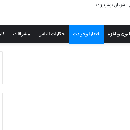
مهرجان بوقرنين: سهرة تحتفي بالموروث الشعبي وصالح الفرزيط في البا
فنون وتلفزة
قضايا وحوادث
حكايات الناس
متفرقات
كلم