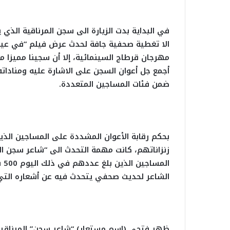
في البداية بدت الزيارة الى سجن المرناقية الذي 
الا تغطية صحفية جافة لحدث عرض فيلم “في عيني
مهرجان قرطاج السينمائية، إلا أن سجينا مميزا من 
أجمع جل أعوان السجن على الاشارة عليه ومناداته
ضمن فئات المساجين المتعددة.
بحكم رقابة الأعوان المشددة على المساجين الذي
زنزاناتهم، كانت مهمة التحدث الى “شاعر سجن ال
ال
الشاعر لحديث صحفي يتحدث فيه عن أشعاره التي 
ظهر فتحي (اسم مستعار) “شاعر سجن” المرناقية،