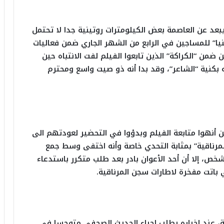
يبعد عن العاصمة بعض الكيلومترات روتينية جدا لا تحتمل
ا” للمساجين في الرابع من الشهر الجاري ضمن فعاليات
ضمن “الكراكة” الذين تابعوا الفيلم لفت الانتباه حين
 بكنية “الشاعر”، وقد بدا أنه ذو صيت واسع ومحترم
ن أنهوا متابعة الفيلم وبدؤوا في التحضير لعودتهم الى
مرناقية” بمثابة التحدي خاصة وأنه اختفى وسط جمع
مساجين الذين بلغ عددهم في ذلك اليوم 500 شخص، إلا أن أحد الأعوان بادر بعد طلب متكرر باستدعاء
باتت مفخرة لاطارات سجن المرناقية.
 عند اخباره بطلب اجراء الحديث الصحفي متوجسا في