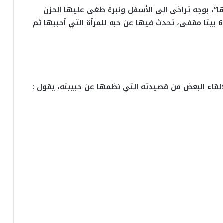
ا”، بوجه تراخى الى الأسفل ونبرة طغى عليها الحزن
والتردد كشف فتحي عن تأليفه لقصيدة تضم 630 بيتا مقفى، تحدث فيها عن حبه للمرأة التي أحببها ثم
لالقاء البعض من قصيدته التي نظمها عن حبيبته، يقول :