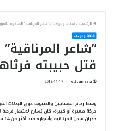
الرئيسية
/
قضايا وحوادث
/
“شاعر المرناقية” المحكوم بالمؤبد: ق
قضايا وحوادث
“شاعر المرناقية” 
قتل حبيبته فرثاها بقصي
2018-11-17
ettounissia
وسط زحام المساجين والضيوف ذوي البدلات المرتب
حركة صغيرة أو كبيرة، كان يُسارع لانتهاز فرصة ا
جدران سجن المرناقية وأسواره منذ أكثر من 14 سنة.