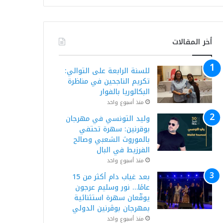
أخر المقالات
للسنة الرابعة على التوالي:
تكريم الناجحين في مناظرة
البكالوريا بالفوار
منذ أسبوع واحد
وليد التونسي في مهرجان
بوقرنين: سهرة تحتفي
بالموروث الشعبي وصالح
الفرزيط في البال
منذ أسبوع واحد
بعد غياب دام أكثر من 15
عامًا… نور وسليم عرجون
يوقّعان سهرة استثنائية
بمهرجان بوڨرنين الدولي
منذ أسبوع واحد