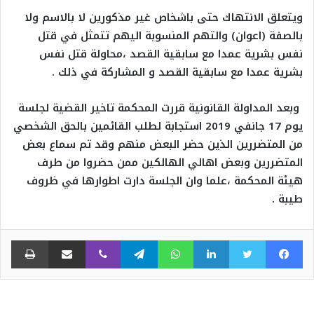
ويتعلق الانتهاك حتى باشخاص غير مذكورين لا بالاسم ولا
بالصفة (اعوان) والتهم المنسوبة اليهم تتمثل في قتل
نفس بشرية عمدا مع سابقية القصد ،محاولة قتل نفس
بشرية عمدا مع سابقية القصد و المشاركة في ذلك .
وبعد المداولة القانونية قررت المحكمة تاخير القضية لجلسة
يوم 17 جانفي 2019 استجابة لطلب القائمين بالحق الشخصي
من المتضررين الذين حضر البعض منهم وقد تم سماع بعض
المتضررين وبعض اهالي الهالكين ممن حضروا من طرف
هيئة المحكمة ،علما وان الجلسة دارت اطوارها في ظروف
طيبة .
فيسبوك
تويتر
لينكدإن
واتساب
تيلقرام
ڤايبر
مشاركة عبر البريد
طبا