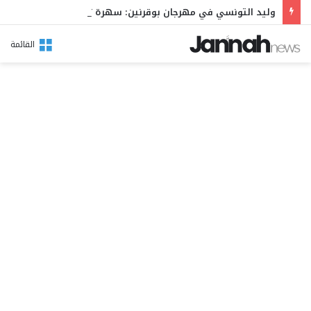
وليد التونسي في مهرجان بوقرنين: سهرة تحتفي بالموروث الشعبي وصالح الفرزيط في البال
القائمة