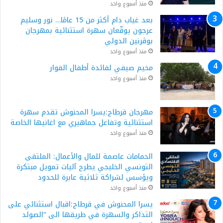
منذ أسبوع واحد
بعد غياب دام أكثر من 15 عامًا… نور وسليم
عرجون يوقّعان سهرة استثنائية بمهرجان
بوڨرنين الدولي
منذ أسبوع واحد
مخيم صيفي لفائدة أطفال الفوار
منذ أسبوع واحد
مهرجان قرطاج:يسرا المحنوش تقدم سهرة
استثنائية وتفاعل جماهيري مع اغانيها الخاصة
منذ أسبوع واحد
الحمامات عاصمة للمال والأعمال: الملتقى
التونسي الخليجي يطرح آليات تمويل مبتكرة
ويؤسس لشراكة ثلاثية عابرة للحدود
منذ أسبوع واحد
يسرا المحنوش في قرطاج:اقبال استثنائي على
التذاكر والسهرة في طريقها الى “الصولد