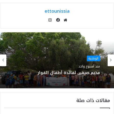
ettounissia
انستقرام
موقع
فيسبوك
الويب
الوطنية
منذ أسبوع واحد
مخيم صيفي لفائدة أطفال الفوار
مقالات ذات صلة