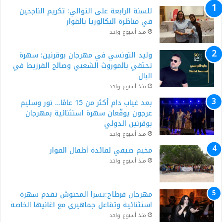
للسنة الرابعة على التوالي: تكريم الناجحين
في مناظرة البكالوريا بالفوار
منذ أسبوع واحد
وليد التونسي في مهرجان بوقرنين: سهرة
تحتفي بالموروث الشعبي وصالح الفرزيط في
البال
منذ أسبوع واحد
بعد غياب دام أكثر من 15 عامًا… نور وسليم
عرجون يوقّعان سهرة استثنائية بمهرجان
بوڨرنين الدولي
منذ أسبوع واحد
مخيم صيفي لفائدة أطفال الفوار
منذ أسبوع واحد
مهرجان قرطاج:يسرا المحنوش تقدم سهرة
استثنائية وتفاعل جماهيري مع اغانيها الخاصة
منذ أسبوع واحد