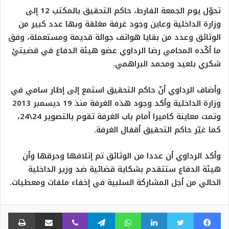
تحوّل يوم الجمعة الفارط، حاكم التحقيق بالمكتب 12 إلى
وزارة الداخلية وعاين وجود غرفة مغلقة وبها عدد كبير من
الوثائق وعدد من بقايا هواتف جوالة قديمة ومستعملة، وفق
ما أكّده المحامي رضا الرداوي عضو هيئة الدفاع في قضيتيْ
شكري بلعيد ومحمد البراهمي.
وأضاف الرداوي أنّ حاكم التحقيق استمع إلى إطار سامي في
وزارة الداخلية وأكد وجود هذه الغرفة منذ 19 ديسمبر 2013
وتمت معاينة كاميرا أمام باب الغرفة تقوم بالتصوير 24\24،
كما غيّر حاكم التحقيق أقفال الغرفة.
وأكد الرداوي أن عددا من الوثائق تم إتلافها وحرقها وأن
هيئة الدفاع ستتقدم بشكاية قضائية ضد وزير الداخلية
الحالي من أجل المشاركة السلبية في إخفاء ملفات ومعطيات.
فيسبوك
تويتر
لينكدإن
واتساب
تيلقرام
ڤايبر
مشاركة عبر البريد
طبا