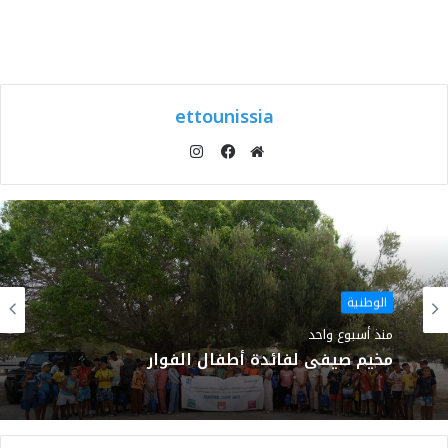
ettounissia
انستقرام
موقع
فيسبوك
الويب
الوطنية
منذ أسبوع واحد
مخيم صيفي لفائدة أطفال الفوار