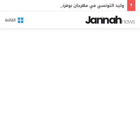
وليد التونسي في مهرجان بوقرنين: سهرة تحتفي بالموروث الشعبي وصالح الفرزيط في البال
القائمة