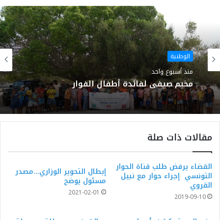
الويب
الوطنية
منذ أسبوع واحد
مخيم صيفي لفائدة أطفال الفوار
مقالات ذات صلة
القضاء يرفض طلب قناة الحوار
إبطال التحوير الوزاري…مصدر
التونسي إجراء حوار مع نبيل
مسئول يوضح
القروي
2021-02-01
2019-09-10