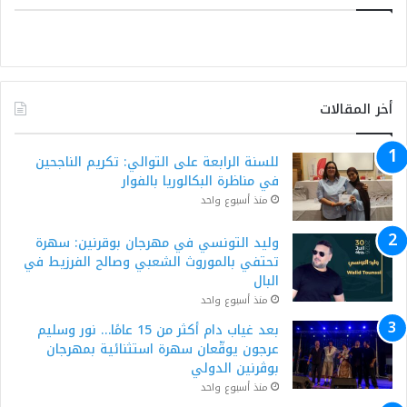
أخر المقالات
للسنة الرابعة على التوالي: تكريم الناجحين
في مناظرة البكالوريا بالفوار
منذ أسبوع واحد
وليد التونسي في مهرجان بوقرنين: سهرة
تحتفي بالموروث الشعبي وصالح الفرزيط في
البال
منذ أسبوع واحد
بعد غياب دام أكثر من 15 عامًا… نور وسليم
عرجون يوقّعان سهرة استثنائية بمهرجان
بوڨرنين الدولي
منذ أسبوع واحد