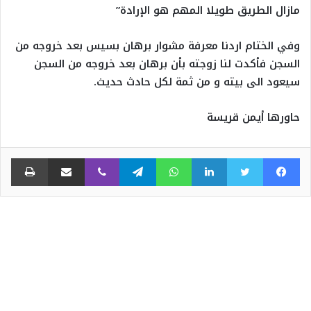
مازال الطريق طويلا المهم هو الإرادة”
وفي الختام اردنا معرفة مشوار برهان بسيس بعد خروجه من
السجن فأكدت لنا زوجته بأن برهان بعد خروجه من السجن
سيعود الى بيته و من ثمة لكل حادث حديث.
حاورها أيمن قريسة
فيسبوك
تويتر
لينكدإن
واتساب
تيلقرام
ڤايبر
مشاركة عبر البريد
طبا