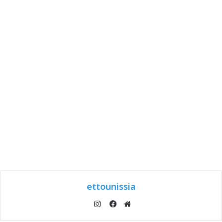
ettounissia
انستقرام
موقع
فيسبوك