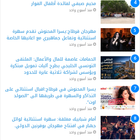
مخيم صيفي لفائدة أطفال الفوار
منذ أسبوع واحد
مهرجان قرطاج:يسرا المحنوش تقدم سهرة
استثنائية وتفاعل جماهيري مع اغانيها الخاصة
منذ أسبوع واحد
الحمامات عاصمة للمال والأعمال: الملتقى
التونسي الخليجي يطرح آليات تمويل مبتكرة
ويؤسس لشراكة ثلاثية عابرة للحدود
منذ أسبوع واحد
يسرا المحنوش في قرطاج:اقبال استثنائي على
التذاكر والسهرة في طريقها الى “الصولد
اوت”.
منذ أسبوع واحد
أمام شبابيك مغلقة: سهرة استثنائية لوائل
جسّار في افتتاح مهرجان بوقرنين الدولي.
منذ أسبوع واحد