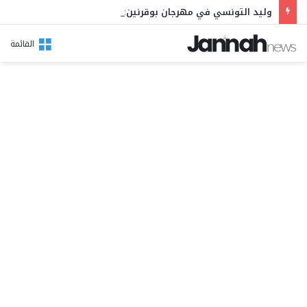
وليد التونسي في مهرجان بوقرنين: سهرة تحتفي بالموروث الشعبي وصالح الفرزيط في البال
القائمة