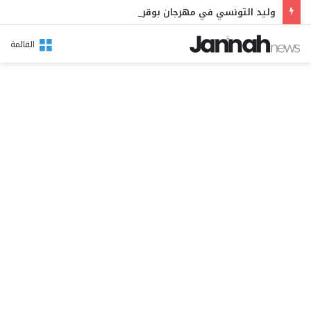
وليد التونسي في مهرجان بوقرنين: سهرة تحتفي بالموروث الشعبي وصالح الفرزيط في البال
القائمة