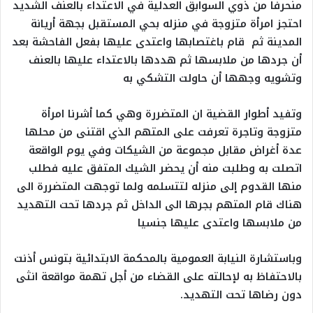
منحرفا من ذوي السوابق العدلية في الاعتداء بالعنف الشديد
احتجز امرأة متزوجة في منزله بحي المستقبل بجهة أريانة
المدينة ثم قام باغتصابها واعتدى عليها بفعل الفاحشة بعد
أن جردها من ملابسها ثم هددها بالاعتداء عليها بالعنف
وتشويه وجهها أن حاولت التشكي به
وتفيد أطوار القضية ان المتضررة وهي كما أشرنا امرأة
متزوجة وتاجرة تعرفت على المتهم الذي اقتنى من محلها
عدة أغراض مقابل مجموعة من الشيكات وفي يوم الواقعة
اتصلت به وطلبت منه أن يحضر الشيك المتفق عليه فطلب
منها القدوم إلى منزله لتتسلمه ولما توجهت المتضررة الى
هناك قام المتهم بجرها الى الداخل ثم جردها تحت التهديد
من ملابسها واعتدى عليها جنسيا
وباستشارة النيابة العمومية بالمحكمة الابتدائية بتونس أذنت
بالاحتفاظ به لإحالته على القضاء من أجل تهمة مواقعة انثى
دون رضاها تحت التهديد.