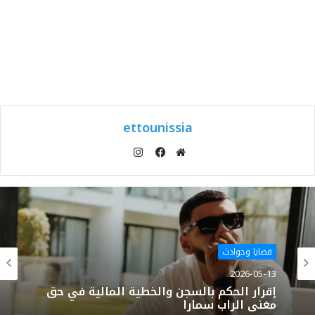
ettounissia
انستقرام
موقع
فيسبوك
الويب
قضايا وحوادث
2026-05-13
إقرار الحكم بالسجن والخطية المالية في حق
مغني الراب سمارا