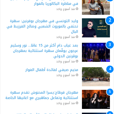
في مناظرة البكالوريا بالفوار
منذ أسبوع واحد
وليد التونسي في مهرجان بوقرنين: سهرة
تحتفي بالموروث الشعبي وصالح الفرزيط في
البال
منذ أسبوع واحد
بعد غياب دام أكثر من 15 عامًا… نور وسليم
عرجون يوقّعان سهرة استثنائية بمهرجان
بوڨرنين الدولي
منذ أسبوع واحد
مخيم صيفي لفائدة أطفال الفوار
منذ أسبوع واحد
مهرجان قرطاج:يسرا المحنوش تقدم سهرة
استثنائية وتفاعل جماهيري مع اغانيها الخاصة
منذ أسبوع واحد