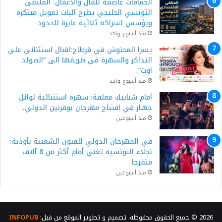
الحمامات عاصمة للمال والأعمال: الملتقى
التونسي الخليجي يطرح آليات تمويل مبتكرة
ويؤسس لشراكة ثلاثية عابرة للحدود
منذ أسبوع واحد
يسرا المحنوش في قرطاج:اقبال استثنائي على
التذاكر والسهرة في طريقها الى “الصولد
اوت”.
منذ أسبوع واحد
أمام شبابيك مغلقة: سهرة استثنائية لوائل
جسّار في افتتاح مهرجان بوقرنين الدولي.
منذ أسبوعين
في المهرجان الدولي للفنون الشعبية بأوذنة:
نجلاء التونسية تغني أمام أكثر من 8 آلاف
متفرجا
منذ أسبوعين
2026 © جميع الحقوق محفوظة. تصميم و تطوير الموقع من قبل:
INFOPUB