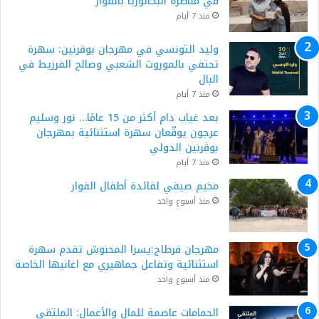
في مناظرة البكالوريا بالفوار
منذ 7 أيام
وليد التونسي في مهرجان بوقرنين: سهرة
تحتفي بالموروث الشعبي وصالح الفرزيط في
البال
منذ 7 أيام
بعد غياب دام أكثر من 15 عامًا… نور وسليم
عرجون يوقّعان سهرة استثنائية بمهرجان
بوڨرنين الدولي
منذ 7 أيام
مخيم صيفي لفائدة أطفال الفوار
منذ أسبوع واحد
مهرجان قرطاج:يسرا المحنوش تقدم سهرة
استثنائية وتفاعل جماهيري مع اغانيها الخاصة
منذ أسبوع واحد
الحمامات عاصمة للمال والأعمال: الملتقى