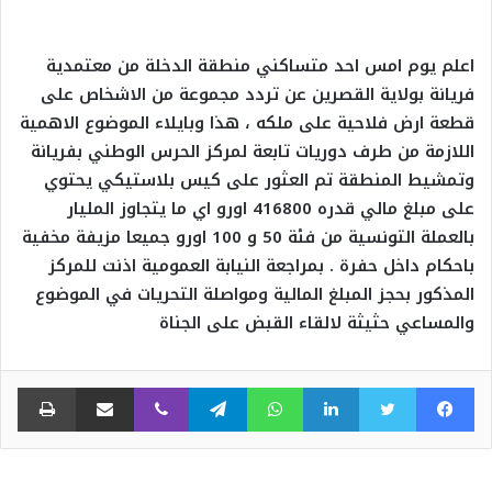
اعلم يوم امس احد متساكني منطقة الدخلة من معتمدية
فريانة بولاية القصرين عن تردد مجموعة من الاشخاص على
قطعة ارض فلاحية على ملكه ، هذا وبايلاء الموضوع الاهمية
اللازمة من طرف دوريات تابعة لمركز الحرس الوطني بفريانة
وتمشيط المنطقة تم العثور على كيس بلاستيكي يحتوي
على مبلغ مالي قدره 416800 اورو اي ما يتجاوز المليار
بالعملة التونسية من فئة 50 و 100 اورو جميعا مزيفة مخفية
باحكام داخل حفرة . بمراجعة النيابة العمومية اذنت للمركز
المذكور بحجز المبلغ المالية ومواصلة التحريات في الموضوع
والمساعي حثيثة لالقاء القبض على الجناة
فيسبوك
تويتر
لينكدإن
واتساب
تيلقرام
ڤايبر
مشاركة عبر البريد
طبا