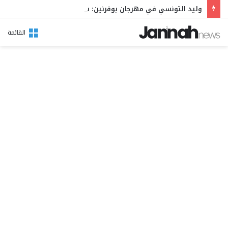
وليد التونسي في مهرجان بوقرنين: سهرة تحتفي بالموروث الشعبي وصالح الفرزيط في البال
القائمة