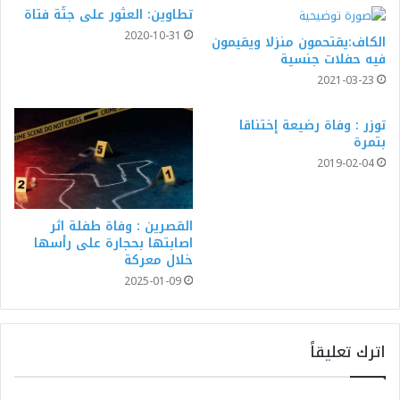
تطاوين: العثور على جثّة فتاة
2020-10-31
الكاف:يقتحمون منزلا ويقيمون
فيه حفلات جنسية
2021-03-23
توزر : وفاة رضيعة إختناقا
بتمرة
2019-02-04
القصرين : وفاة طفلة اثر
اصابتها بحجارة على رأسها
خلال معركة
2025-01-09
اترك تعليقاً