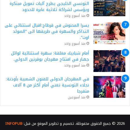
التونسي الخليجي يطرح آليات تمويل مبتكرة
ويؤسس لشراكة ثلاثية عابرة للحدود
منذ أسبوع واحد
يسرا المحنوش في قرطاج:اقبال استثنائي على
التذاكر والسهرة في طريقها الى “الصولد
اوت”.
منذ أسبوع واحد
أمام شبابيك مغلقة: سهرة استثنائية لوائل
جسّار في افتتاح مهرجان بوقرنين الدولي.
منذ أسبوع واحد
في المهرجان الدولي للفنون الشعبية بأوذنة:
نجلاء التونسية تغني أمام أكثر من 8 آلاف
متفرجا
منذ أسبوعين
2026 © جميع الحقوق محفوظة. تصميم و تطوير الموقع من قبل:
INFOPUB