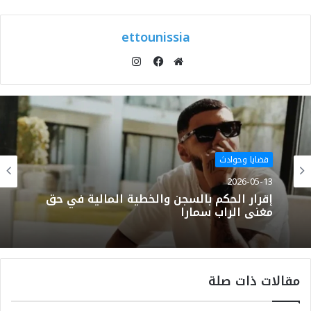
ettounissia
انستقرام
موقع
فيسبوك
الويب
قضايا وحوادث
2026-05-13
إقرار الحكم بالسجن والخطية المالية في حق
مغني الراب سمارا
مقالات ذات صلة