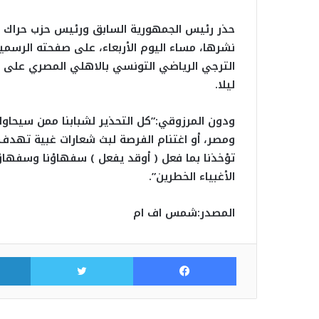
حذر رئيس الجمهورية السابق ورئيس حزب حراك ت
نشرها، مساء اليوم الأربعاء، على صفحته الرسمي
الترجي الرياضي التونسي بالاهلي المصري على أر
ليلا.
ودون المرزوقي:”كل التحذير لشبابنا ممن سيحاول
ومصر، أو اغتنام الفرصة لبث شعارات غبية تهدف لزر
تؤخذنا بما فعل ( أوقد يفعل ) سفهاؤنا وسفهاؤ
الأغبياء الخطرين”.
المصدر:شمس اف ام
فيسبوك
تويتر