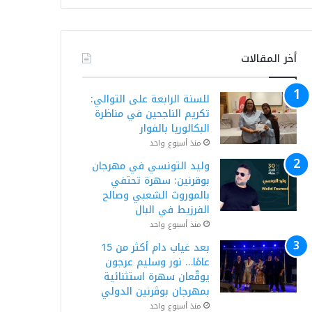
أخر المقالات
للسنة الرابعة على التوالي:
تكريم الناجحين في مناظرة
البكالوريا بالفوار
منذ أسبوع واحد
وليد التونسي في مهرجان
بوقرنين: سهرة تحتفي
بالموروث الشعبي وصالح
الفرزيط في البال
منذ أسبوع واحد
بعد غياب دام أكثر من 15
عامًا… نور وسليم عرجون
يوقّعان سهرة استثنائية
بمهرجان بوڨرنين الدولي
منذ أسبوع واحد