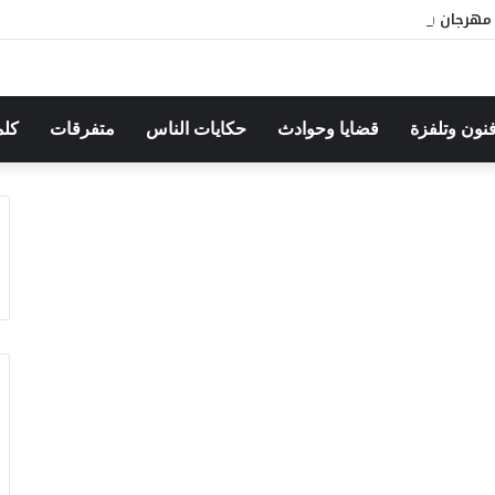
هرجان بوقرنين: سهرة تحتفي بالموروث الشعبي وصالح الفرزيط في البال
فنون وتلفزة
قضايا وحوادث
حكايات الناس
متفرقات
كلم