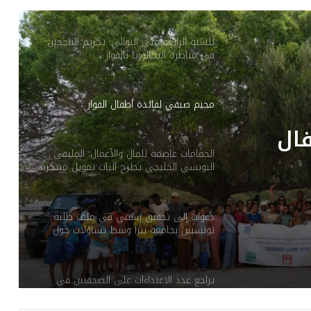
للسنة الرابعة على التوالي: تكريم الناجحين
في مناظرة البكالوريا بالفوار
مخيم صيفي لفائدة أطفال الفوار
ال
الحمامات عاصمة للمال والأعمال: الملتقى
التونسي الخليجي يطرح آليات تمويل مبتكرة
ويؤسس لشراكة ثلاثية عابرة للحدود
دعوات إلى تحقيق رسمي في ملف طلبة
تونسيين بجامعة بيزا وسط تساؤلات حول
الإجراءات الإدارية
تراجع عدد الاعتداءات على الصحفيين في
ماي 2026 مؤشرات إيجابية نسبيا وسط
استمرار إشكالات بنيوية