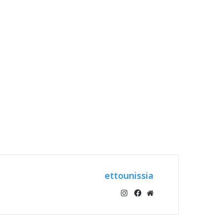
ettounissia
انستقرام
موقع
فيسبوك
الويب