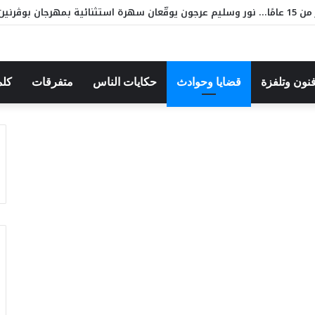
ان بوڨرنين الدولي
فنون وتلفزة
قضايا وحوادث
حكايات الناس
متفرقات
كلم