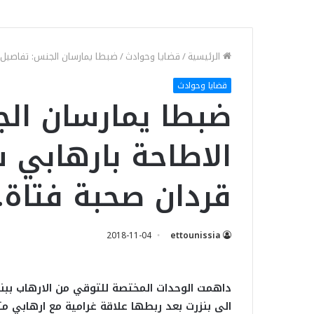
الرئيسية
/
قضايا وحوادث
/
ضبطا يمارسان الجنس: تفاصيل 
قضايا وحوادث
ضبطا يمارسان ال
الاطاحة بارهابي 
قردان صحبة فتاة
2018-11-04
ettounissia
داهمت الوحدات المختصة للتوقي من الارهاب ببن
الى بنزرت بعد ربطها علاقة غرامية مع ارهابي م