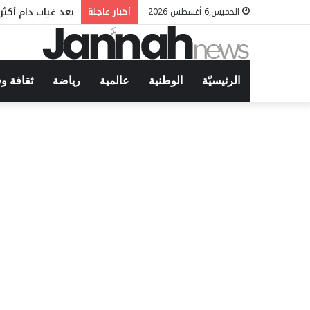
بعد غياب دام أكثر من 15 عامًا… نور وسليم عرجون يوقّعان سهرة استثنائية بمهرج
الخميس,6 أغسطس 2026
أخبار عاجلة
الرئيسيّة
الوطنية
عالمية
رياضة
ثقافة و