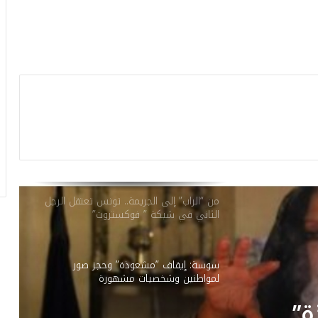
بنزرت : وفاة 7 اشخاص وإصابة 6 آخرين إثر
حادث مرور مريع
إقرار الحكم بالسجن والخطية المالية في حق
مغني الراب سمارا
من “الراب” إلى الجريمة.. تونس تعتقل الرجل
الثاني في شبكة ” فوكستروت”
سوسة: إيقاف ”مشعوذة” وحجز صور
لمواطنين وشخصيات مشهورة
تطورات في جريمة تطاوين الغامضة..بعد
مقتل الأم وابنتها..الابن يُسلم الروح