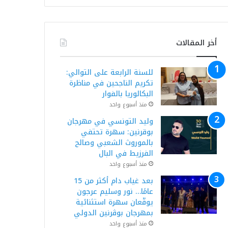
أخر المقالات
للسنة الرابعة على التوالي:
تكريم الناجحين في مناظرة
البكالوريا بالفوار
منذ أسبوع واحد
وليد التونسي في مهرجان
بوقرنين: سهرة تحتفي
بالموروث الشعبي وصالح
الفرزيط في البال
منذ أسبوع واحد
بعد غياب دام أكثر من 15
عامًا… نور وسليم عرجون
يوقّعان سهرة استثنائية
بمهرجان بوڨرنين الدولي
منذ أسبوع واحد