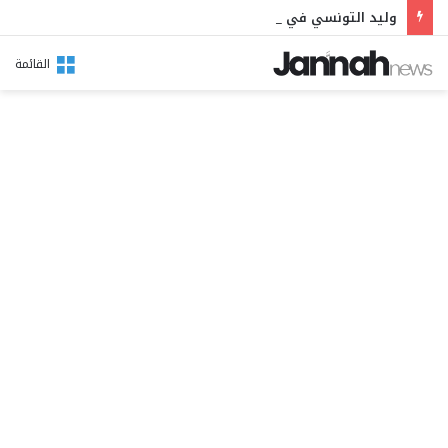
وليد التونسي في مهرجان بوقرنين: سهرة تحتفي بالموروث الشعبي وصالح الفرزيط في البال
القائمة