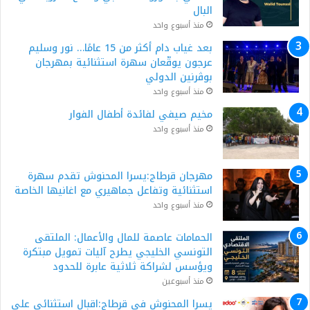
البال
منذ أسبوع واحد
بعد غياب دام أكثر من 15 عامًا… نور وسليم
عرجون يوقّعان سهرة استثنائية بمهرجان
بوڨرنين الدولي
منذ أسبوع واحد
مخيم صيفي لفائدة أطفال الفوار
منذ أسبوع واحد
مهرجان قرطاج:يسرا المحنوش تقدم سهرة
استثنائية وتفاعل جماهيري مع اغانيها الخاصة
منذ أسبوع واحد
الحمامات عاصمة للمال والأعمال: الملتقى
التونسي الخليجي يطرح آليات تمويل مبتكرة
ويؤسس لشراكة ثلاثية عابرة للحدود
منذ أسبوعين
يسرا المحنوش في قرطاج:اقبال استثنائي على