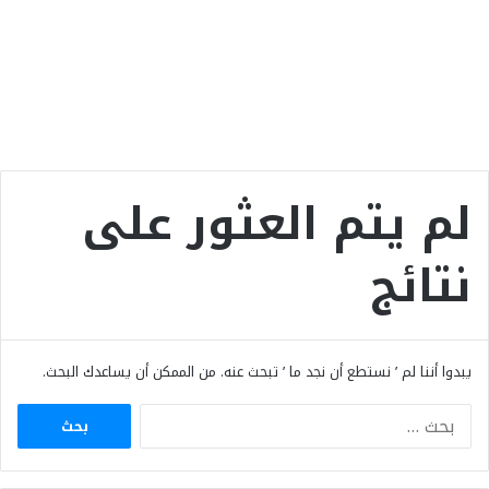
لم يتم العثور على
نتائج
يبدوا أننا لم ’ نستطع أن نجد ما ’ تبحث عنه. من الممكن أن يساعدك البحث.
البحث
عن: