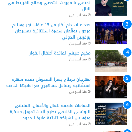
تحتفي بالموروث الشعبي وصالح الفرزيط في
البال
منذ أسبوعين
بعد غياب دام أكثر من 15 عامًا… نور وسليم
عرجون يوقّعان سهرة استثنائية بمهرجان
بوڨرنين الدولي
منذ أسبوعين
مخيم صيفي لفائدة أطفال الفوار
منذ أسبوعين
مهرجان قرطاج:يسرا المحنوش تقدم سهرة
استثنائية وتفاعل جماهيري مع اغانيها الخاصة
منذ أسبوعين
الحمامات عاصمة للمال والأعمال: الملتقى
التونسي الخليجي يطرح آليات تمويل مبتكرة
ويؤسس لشراكة ثلاثية عابرة للحدود
منذ أسبوعين