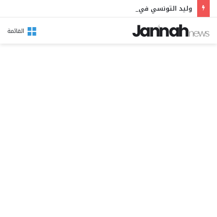
وليد التونسي في مهرجان بوقرنين: سهرة تحتفي بالموروث الشعبي وصالح الفرزيط في البال
القائمة