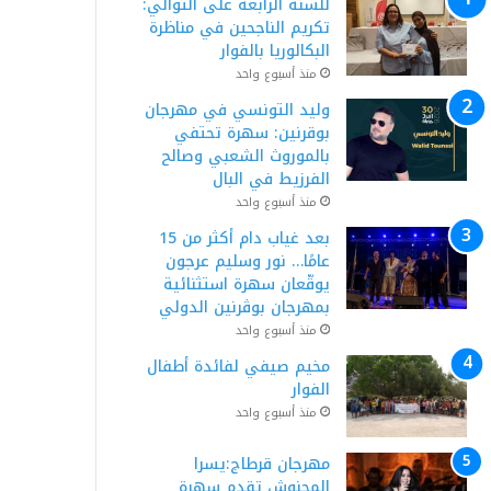
للسنة الرابعة على التوالي:
تكريم الناجحين في مناظرة
البكالوريا بالفوار
منذ أسبوع واحد
وليد التونسي في مهرجان
بوقرنين: سهرة تحتفي
بالموروث الشعبي وصالح
الفرزيط في البال
منذ أسبوع واحد
بعد غياب دام أكثر من 15
عامًا… نور وسليم عرجون
يوقّعان سهرة استثنائية
بمهرجان بوڨرنين الدولي
منذ أسبوع واحد
مخيم صيفي لفائدة أطفال
الفوار
منذ أسبوع واحد
مهرجان قرطاج:يسرا
المحنوش تقدم سهرة