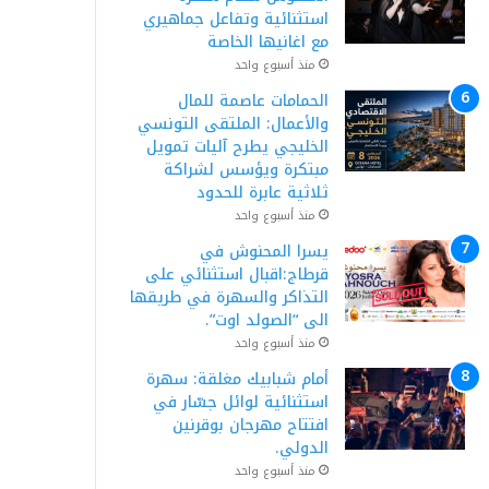
استثنائية وتفاعل جماهيري
مع اغانيها الخاصة
منذ أسبوع واحد
الحمامات عاصمة للمال
والأعمال: الملتقى التونسي
الخليجي يطرح آليات تمويل
مبتكرة ويؤسس لشراكة
ثلاثية عابرة للحدود
منذ أسبوع واحد
يسرا المحنوش في
قرطاج:اقبال استثنائي على
التذاكر والسهرة في طريقها
الى “الصولد اوت”.
منذ أسبوع واحد
أمام شبابيك مغلقة: سهرة
استثنائية لوائل جسّار في
افتتاح مهرجان بوقرنين
الدولي.
منذ أسبوع واحد