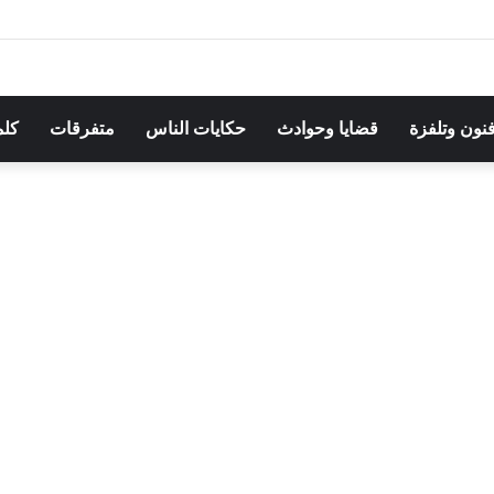
مهرجان بوقرنين: سهرة تحتفي بالموروث الشعبي وصالح الفرزيط في البا
فنون وتلفزة
قضايا وحوادث
حكايات الناس
متفرقات
كلم