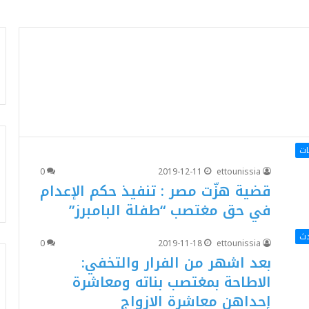
ات
0
2019-12-11
ettounissia
قضية هزّت مصر : تنفيذ حكم الإعدام
في حق مغتصب “طفلة البامبرز”
دث
0
2019-11-18
ettounissia
بعد اشهر من الفرار والتخفي:
الاطاحة بمغتصب بناته ومعاشرة
إحداهن معاشرة الازواج