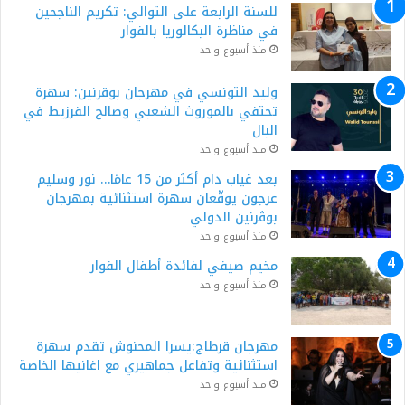
للسنة الرابعة على التوالي: تكريم الناجحين
في مناظرة البكالوريا بالفوار
منذ أسبوع واحد
وليد التونسي في مهرجان بوقرنين: سهرة
تحتفي بالموروث الشعبي وصالح الفرزيط في
البال
منذ أسبوع واحد
بعد غياب دام أكثر من 15 عامًا… نور وسليم
عرجون يوقّعان سهرة استثنائية بمهرجان
بوڨرنين الدولي
منذ أسبوع واحد
مخيم صيفي لفائدة أطفال الفوار
منذ أسبوع واحد
مهرجان قرطاج:يسرا المحنوش تقدم سهرة
استثنائية وتفاعل جماهيري مع اغانيها الخاصة
منذ أسبوع واحد