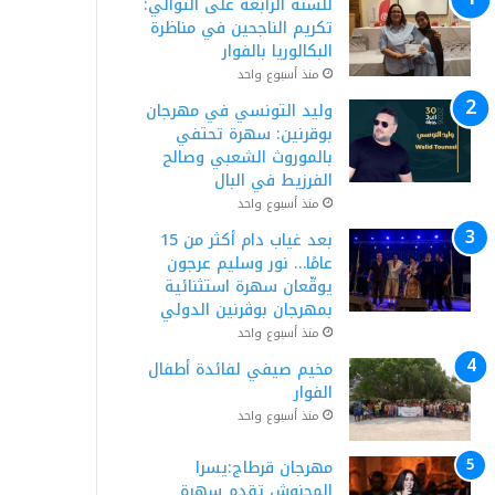
للسنة الرابعة على التوالي:
تكريم الناجحين في مناظرة
البكالوريا بالفوار
منذ أسبوع واحد
وليد التونسي في مهرجان
بوقرنين: سهرة تحتفي
بالموروث الشعبي وصالح
الفرزيط في البال
منذ أسبوع واحد
بعد غياب دام أكثر من 15
عامًا… نور وسليم عرجون
يوقّعان سهرة استثنائية
بمهرجان بوڨرنين الدولي
منذ أسبوع واحد
مخيم صيفي لفائدة أطفال
الفوار
منذ أسبوع واحد
مهرجان قرطاج:يسرا
المحنوش تقدم سهرة