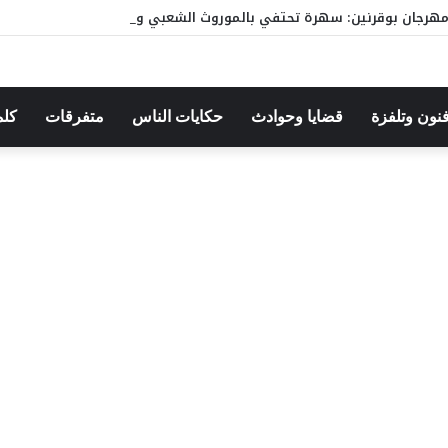
هرجان بوقرنين: سهرة تحتفي بالموروث الشعبي وصالح الفرزيط في البال
فنون وتلفزة
قضايا وحوادث
حكايات الناس
متفرقات
كلم