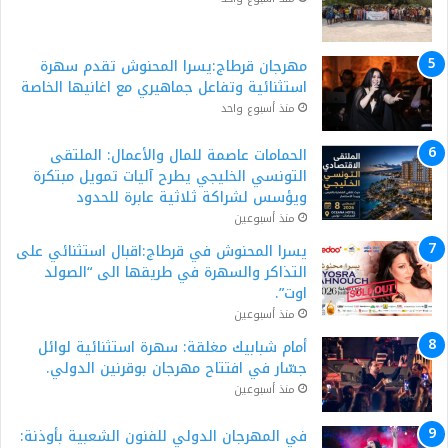
مهرجان قرطاج:يسرا المحنوش تقدم سهرة
استثنائية وتفاعل جماهيري مع اغانيها الخاصة
منذ أسبوع واحد
الحمامات عاصمة للمال والأعمال: الملتقى
التونسي الخليجي يطرح آليات تمويل مبتكرة
ويؤسس لشراكة ثلاثية عابرة للحدود
منذ أسبوعين
يسرا المحنوش في قرطاج:اقبال استثنائي على
التذاكر والسهرة في طريقها الى “الصولد
اوت”.
منذ أسبوعين
أمام شبابيك مغلقة: سهرة استثنائية لوائل
جسّار في افتتاح مهرجان بوقرنين الدولي.
منذ أسبوعين
في المهرجان الدولي للفنون الشعبية بأوذنة: