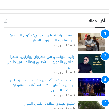
أخر المقالات
للسنة الرابعة على التوالي: تكريم الناجحين
في مناظرة البكالوريا بالفوار
منذ أسبوع واحد
وليد التونسي في مهرجان بوقرنين: سهرة
تحتفي بالموروث الشعبي وصالح الفرزيط في
البال
منذ أسبوع واحد
بعد غياب دام أكثر من 15 عامًا… نور وسليم
عرجون يوقّعان سهرة استثنائية بمهرجان
بوڨرنين الدولي
منذ أسبوع واحد
مخيم صيفي لفائدة أطفال الفوار
منذ أسبوع واحد