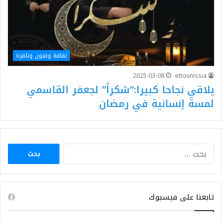
ثقافة وفنون وتلفزة
2025-03-08
ettounissia
يلاقي نجاحا كبيرا:”شكراً” لجعفر القاسمي
لمسة إنسانية في رمضان
البحث
عن:
تابعنا على فيسبوك