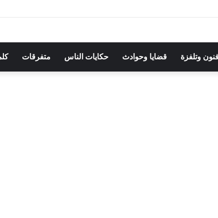
مهرجان بوقرنين: سهرة تحتفي بالموروث الشعبي وصالح الفرزيط في البا
فنون وتلفزة
قضايا وحوادث
حكايات الناس
متفرقات
كلم