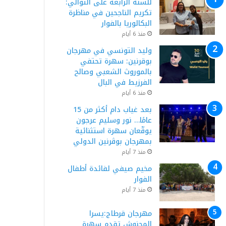
للسنة الرابعة على التوالي:
تكريم الناجحين في مناظرة
البكالوريا بالفوار
منذ 6 أيام
وليد التونسي في مهرجان
بوقرنين: سهرة تحتفي
بالموروث الشعبي وصالح
الفرزيط في البال
منذ 6 أيام
بعد غياب دام أكثر من 15
عامًا… نور وسليم عرجون
يوقّعان سهرة استثنائية
بمهرجان بوڨرنين الدولي
منذ 7 أيام
مخيم صيفي لفائدة أطفال
الفوار
منذ 7 أيام
مهرجان قرطاج:يسرا
المحنوش تقدم سهرة