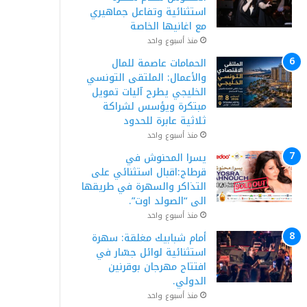
استثنائية وتفاعل جماهيري
مع اغانيها الخاصة
منذ أسبوع واحد
الحمامات عاصمة للمال
والأعمال: الملتقى التونسي
الخليجي يطرح آليات تمويل
مبتكرة ويؤسس لشراكة
ثلاثية عابرة للحدود
منذ أسبوع واحد
يسرا المحنوش في
قرطاج:اقبال استثنائي على
التذاكر والسهرة في طريقها
الى “الصولد اوت”.
منذ أسبوع واحد
أمام شبابيك مغلقة: سهرة
استثنائية لوائل جسّار في
افتتاح مهرجان بوقرنين
الدولي.
منذ أسبوع واحد