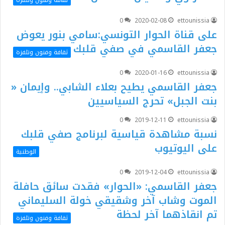
0
2020-02-08
ettounissia
على قناة الحوار التونسي:سامي بنور يعوض
جعفر القاسمي في صفي قلبك
ثقافة وفنون وتلفزة
0
2020-01-16
ettounissia
جعفر القاسمي يطيح بعلاء الشابي.. وإيمان «
بنت الجبل» تحرج السياسيين
0
2019-12-11
ettounissia
نسبة مشاهدة قياسية لبرنامج صفي قلبك
على اليوتيوب
الوطنية
0
2019-12-04
ettounissia
جعفر القاسمي: «الحوار» فقدت سائق حافلة
الموت وشاب آخر وشقيقي خولة السليماني
تم انقاذهما آخر لحظة
ثقافة وفنون وتلفزة