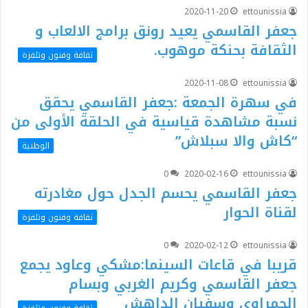
2020-11-20
ettounissia
جعفر القاسمي يعيد رونق برامج الالعاب و
الثقافة بحنكة موهوب.
ثقافة وفنون وتلفزة
2020-11-08
ettounissia
في سهرة الجمعة :جعفر القاسمي يحقق
نسبة مشاهدة قياسية في الحلقة الأولى من
“كاش والا سبلاش”
الوطنية
0
2020-02-16
ettounissia
جعفر القاسمي يحسم الجدل حول مغادرته
لقناة الحوار
ثقافة وفنون وتلفزة
0
2020-02-12
ettounissia
قريبا في قاعات السينما:مشكي وعاود يجمع
جعفر القاسمي وكريم الغربي وبسام
الحمراوي وسفيان الداهش
ثقافة وفنون وتلفزة