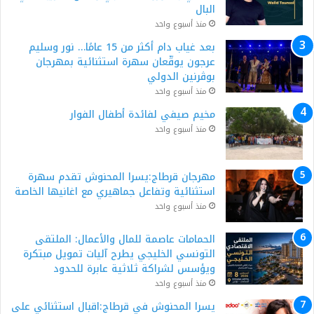
البال
منذ أسبوع واحد
بعد غياب دام أكثر من 15 عامًا… نور وسليم
عرجون يوقّعان سهرة استثنائية بمهرجان
بوڨرنين الدولي
منذ أسبوع واحد
مخيم صيفي لفائدة أطفال الفوار
منذ أسبوع واحد
مهرجان قرطاج:يسرا المحنوش تقدم سهرة
استثنائية وتفاعل جماهيري مع اغانيها الخاصة
منذ أسبوع واحد
الحمامات عاصمة للمال والأعمال: الملتقى
التونسي الخليجي يطرح آليات تمويل مبتكرة
ويؤسس لشراكة ثلاثية عابرة للحدود
منذ أسبوع واحد
يسرا المحنوش في قرطاج:اقبال استثنائي على