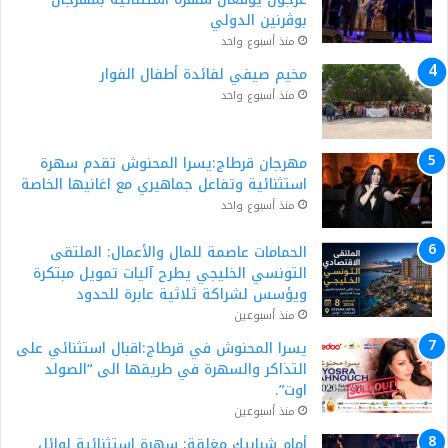
بوڨرنين الدولي
منذ أسبوع واحد
مخيم صيفي لفائدة أطفال الفوار
منذ أسبوع واحد
مهرجان قرطاج:يسرا المحنوش تقدم سهرة
استثنائية وتفاعل جماهيري مع اغانيها الخاصة
منذ أسبوع واحد
الحمامات عاصمة للمال والأعمال: الملتقى
التونسي الخليجي يطرح آليات تمويل مبتكرة
ويؤسس لشراكة ثلاثية عابرة للحدود
منذ أسبوعين
يسرا المحنوش في قرطاج:اقبال استثنائي على
التذاكر والسهرة في طريقها الى “الصولد
اوت”.
منذ أسبوعين
أمام شبابيك مغلقة: سهرة استثنائية لوائل