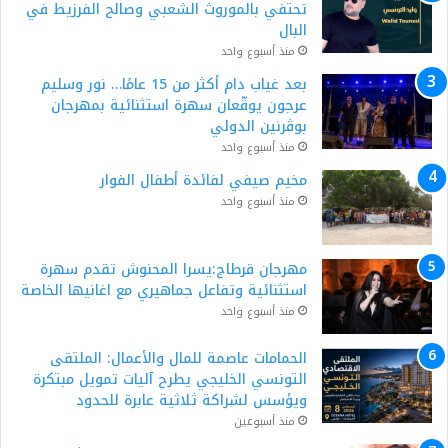
تحتفي بالموروث الشعبي وصالح الفرزيط في
البال
منذ أسبوع واحد
بعد غياب دام أكثر من 15 عامًا… نور وسليم
عرجون يوقّعان سهرة استثنائية بمهرجان
بوڨرنين الدولي
منذ أسبوع واحد
مخيم صيفي لفائدة أطفال الفوار
منذ أسبوع واحد
مهرجان قرطاج:يسرا المحنوش تقدم سهرة
استثنائية وتفاعل جماهيري مع اغانيها الخاصة
منذ أسبوع واحد
الحمامات عاصمة للمال والأعمال: الملتقى
التونسي الخليجي يطرح آليات تمويل مبتكرة
ويؤسس لشراكة ثلاثية عابرة للحدود
منذ أسبوعين