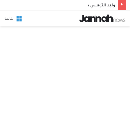
وليد التونسي في مهرجان بوقرنين: سهرة تحتفي بالموروث الشعبي وصالح الفرزيط في البال
القائمة