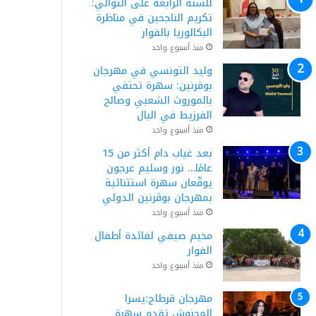
للسنة الرابعة على التوالي:
تكريم الناجحين في مناظرة
البكالوريا بالفوار
منذ أسبوع واحد
وليد التونسي في مهرجان
بوقرنين: سهرة تحتفي
بالموروث الشعبي وصالح
الفرزيط في البال
منذ أسبوع واحد
بعد غياب دام أكثر من 15
عامًا… نور وسليم عرجون
يوقّعان سهرة استثنائية
بمهرجان بوڨرنين الدولي
منذ أسبوع واحد
مخيم صيفي لفائدة أطفال
الفوار
منذ أسبوع واحد
مهرجان قرطاج:يسرا
المحنوش تقدم سهرة