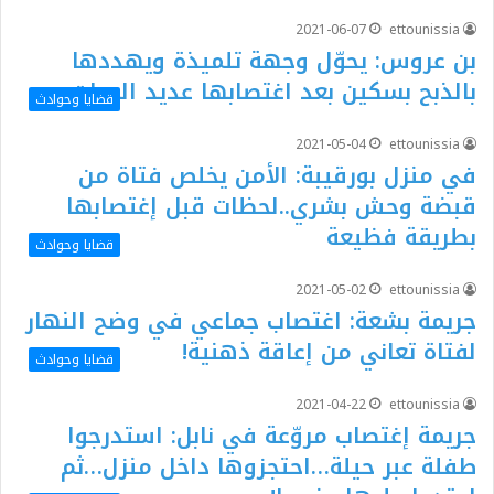
2021-06-07
ettounissia
بن عروس: يحوّل وجهة تلميذة ويهددها
بالذبح بسكين بعد اغتصابها عديد المرات
قضايا وحوادث
2021-05-04
ettounissia
في منزل بورقيبة: الأمن يخلص فتاة من
قبضة وحش بشري..لحظات قبل إغتصابها
بطريقة فظيعة
قضايا وحوادث
2021-05-02
ettounissia
جريمة بشعة: اغتصاب جماعي في وضح النهار
لفتاة تعاني من إعاقة ذهنية!
قضايا وحوادث
2021-04-22
ettounissia
جريمة إغتصاب مروّعة في نابل: استدرجوا
طفلة عبر حيلة…احتجزوها داخل منزل…ثم