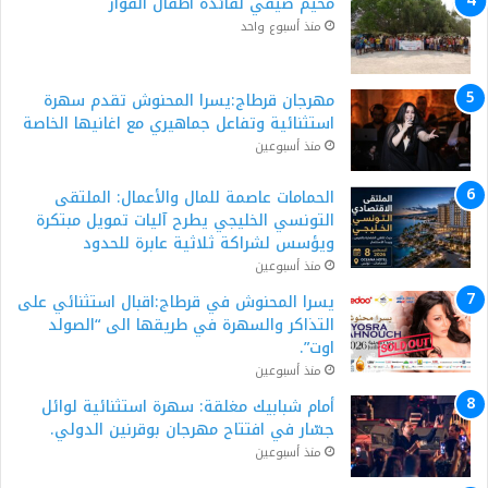
مخيم صيفي لفائدة أطفال الفوار
منذ أسبوع واحد
مهرجان قرطاج:يسرا المحنوش تقدم سهرة
استثنائية وتفاعل جماهيري مع اغانيها الخاصة
منذ أسبوعين
الحمامات عاصمة للمال والأعمال: الملتقى
التونسي الخليجي يطرح آليات تمويل مبتكرة
ويؤسس لشراكة ثلاثية عابرة للحدود
منذ أسبوعين
يسرا المحنوش في قرطاج:اقبال استثنائي على
التذاكر والسهرة في طريقها الى “الصولد
اوت”.
منذ أسبوعين
أمام شبابيك مغلقة: سهرة استثنائية لوائل
جسّار في افتتاح مهرجان بوقرنين الدولي.
منذ أسبوعين