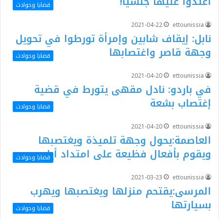
اعتدوا عليها جنسيا!
قضايا وحوادث
2021-04-22
ettounissia
نابل: إيقاف شابين وإمرأة تورطوا في تحويل
وجهة قاصر واغتصابها
قضايا وحوادث
2021-04-20
ettounissia
في باردو: نادل مقهى يتورط في قضية
إغتصاب بشعة
قضايا وحوادث
2021-04-20
ettounissia
العاصمة:يحول وجهة تلميذة ويغتصبها
ويقوم بأفعال فظيعة على امتداد أيام
قضايا وحوادث
2021-03-23
ettounissia
المرسى:يقتحم منزلها ويغتصبها ويهرب
بسيارتها
قضايا وحوادث