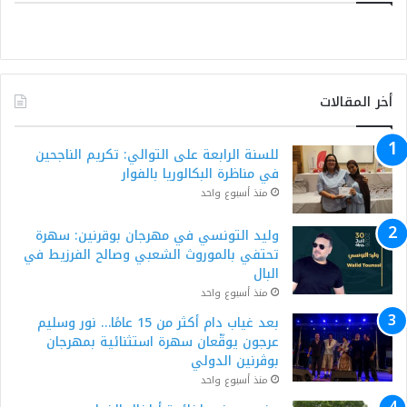
أخر المقالات
للسنة الرابعة على التوالي: تكريم الناجحين
في مناظرة البكالوريا بالفوار
منذ أسبوع واحد
وليد التونسي في مهرجان بوقرنين: سهرة
تحتفي بالموروث الشعبي وصالح الفرزيط في
البال
منذ أسبوع واحد
بعد غياب دام أكثر من 15 عامًا… نور وسليم
عرجون يوقّعان سهرة استثنائية بمهرجان
بوڨرنين الدولي
منذ أسبوع واحد