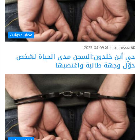
قضايا وحوادث
2025-04-09
ettounissia
حي أبن خلدون:السجن مدى الحياة لشخص
حوّل وجهة طالبة واغتصبها