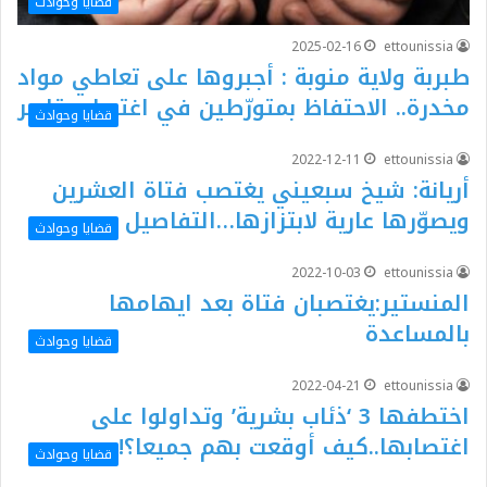
قضايا وحوادث
2025-02-16
ettounissia
طبربة ولاية منوبة : أجبروها على تعاطي مواد
مخدرة.. الاحتفاظ بمتورّطين في اغتصاب قاصر
قضايا وحوادث
2022-12-11
ettounissia
أريانة: شيخ سبعيني يغتصب فتاة العشرين
ويصوّرها عارية لابتزازها…التفاصيل
قضايا وحوادث
2022-10-03
ettounissia
المنستير:يغتصبان فتاة بعد ايهامها
بالمساعدة
قضايا وحوادث
2022-04-21
ettounissia
اختطفها 3 ‘ذئاب بشرية’ وتداولوا على
اغتصابها..كيف أوقعت بهم جميعا؟!
قضايا وحوادث