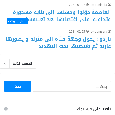
2021-03-22
ettounissia
العاصمة:حوّلوا وجهتها إلى بناية مهجورة
وتداولوا على اغتصابها بعد تعنيفها..
قضايا وحوادث
2021-02-25
ettounissia
باردو : يحول وجهة فتاة الى منزله و يصورها
عارية ثم يغتصبها تحت التهديد
الصفحة التالية
البحث
عن:
تابعنا على فيسبوك