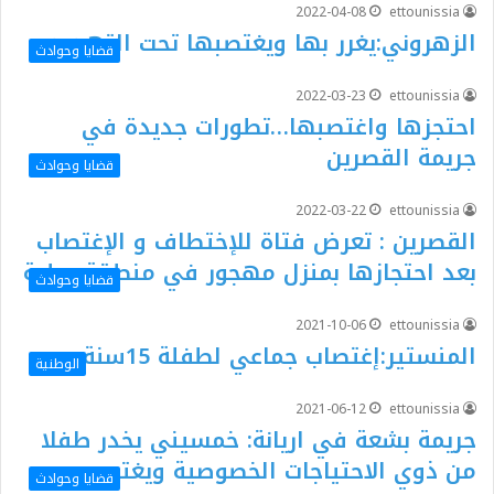
2022-04-08
ettounissia
الزهروني:يغرر بها ويغتصبها تحت التهديد
قضايا وحوادث
2022-03-23
ettounissia
احتجزها واغتصبها…تطورات جديدة في
جريمة القصرين
قضايا وحوادث
2022-03-22
ettounissia
القصرين : تعرض فتاة للإختطاف و الإغتصاب
بعد احتجازها بمنزل مهجور في منطقة جبلية
قضايا وحوادث
2021-10-06
ettounissia
المنستير:إغتصاب جماعي لطفلة 15سنة
الوطنية
2021-06-12
ettounissia
جريمة بشعة في اريانة: خمسيني يخدر طفلا
من ذوي الاحتياجات الخصوصية ويغتصبه
قضايا وحوادث