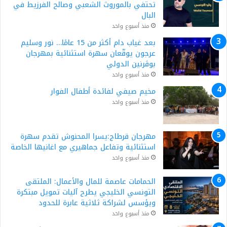
تحتفي بالموروث الشعبي وصالح الفرزيط في
البال
منذ أسبوع واحد
بعد غياب دام أكثر من 15 عامًا… نور وسليم
عرجون يوقّعان سهرة استثنائية بمهرجان
بوڨرنين الدولي
منذ أسبوع واحد
مخيم صيفي لفائدة أطفال الفوار
منذ أسبوع واحد
مهرجان قرطاج:يسرا المحنوش تقدم سهرة
استثنائية وتفاعل جماهيري مع اغانيها الخاصة
منذ أسبوع واحد
الحمامات عاصمة للمال والأعمال: الملتقى
التونسي الخليجي يطرح آليات تمويل مبتكرة
ويؤسس لشراكة ثلاثية عابرة للحدود
منذ أسبوع واحد