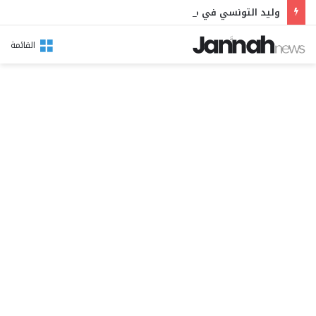
وليد التونسي في مهرجان بوقرنين: سهرة تحتفي بالموروث الشعبي وصالح الفرزيط في البال
القائمة