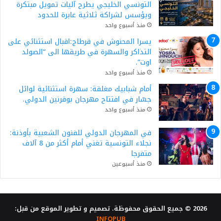
التونسي الخليجي يطرح آليات تمويل مبتكرة
ويؤسس لشراكة ثلاثية عابرة للحدود
منذ أسبوع واحد
يسرا المحنوش في قرطاج:اقبال استثنائي على
التذاكر والسهرة في طريقها الى “الصولد
اوت”.
منذ أسبوع واحد
أمام شبابيك مغلقة: سهرة استثنائية لوائل
جسّار في افتتاح مهرجان بوقرنين الدولي.
منذ أسبوع واحد
في المهرجان الدولي للفنون الشعبية بأوذنة:
نجلاء التونسية تغني أمام أكثر من 8 آلاف
متفرجا
منذ أسبوعين
2026 © جميع الحقوق محفوظة. تصميم و تطوير الموقع من قبل:
INFOPUB