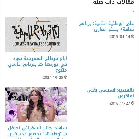
مقالات ذات صلة
على الوطنية الثانية: برنامج
ثقافة+ يصنع الفارق
2019-04-14
أيّام قرطاج المسرحية تعود
في دورتها 25 ببرنامج عالمي
متنوع
2024-10-25
بالفيديو:السبسي يغني
لماكرون
2018-11-27
شاهد: حنان الشقراني تحتفل
ب “وطيتها” بحضور عدد كبير