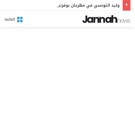
وليد التونسي في مهرجان بوقرنين: سهرة تحتفي بالموروث الشعبي وصالح الفرزيط في البال
القائمة