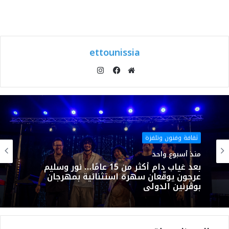
ettounissia
انستقرام
موقع
فيسبوك
الويب
ثقافة وفنون وتلفزة
منذ أسبوع واحد
بعد غياب دام أكثر من 15 عامًا… نور وسليم
عرجون يوقّعان سهرة استثنائية بمهرجان
بوڨرنين الدولي