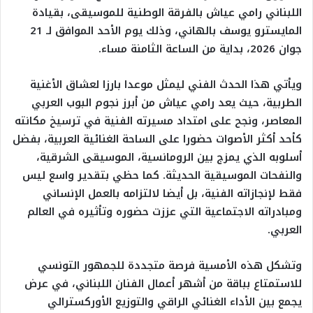
اللبناني رامي عياش بالفرقة الوطنية للموسيقى، بقيادة
المايسترو يوسف بالهاني، وذلك يوم الأحد الموافق لـ 21
جوان 2026، بداية من الساعة الثامنة مساء.
​ويأتي هذا الحدث الفني ليمثل موعدا بارزا لعشاق الأغنية
الطربية، حيث يعد رامي عياش من أبرز نجوم البوب العربي
المعاصر، ونجح على امتداد مسيرته الفنية في ترسيخ مكانته
كأحد أكثر الأصوات حضورا على الساحة الغنائية العربية، بفضل
أسلوبه الذي يمزج بين الرومانسية، الموسيقى الشرقية،
والنفحات الموسيقية الحديثة. كما حظي بتقدير واسع ليس
فقط لإنجازاته الفنية، بل أيضا لالتزامه بالعمل الإنساني
ومبادراته الاجتماعية التي عززت حضوره وتأثيره في العالم
العربي.
​وتشكل هذه الأمسية فرصة متجددة للجمهور التونسي
للاستمتاع بباقة من أشهر أعمال الفنان اللبناني، في عرض
يجمع بين الأداء الغنائي الراقي والتوزيع الأوركسترالي