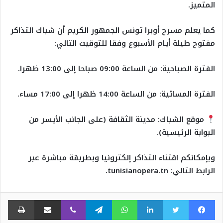
المتميز.
​كما يعلم مسرح أوبرا تونس الجمهور الكريم أن شباك التذاكر
مفتوح طيلة أيام الأسبوع وفقا للتوقيت التالي:
​الفترة الصباحية: من الساعة 09:00 صباحا إلى 13:00 ظهرا.
​الفترة المسائية: من الساعة 14:00 ظهرا إلى 17:00 مساء.
موقع الشباك: مدينة الثقافة (على الجانب الأيسر من
البوابة الرئيسية).
​وبإمكانكم اقتناء التذاكر إلكترونيا وبطريقة مباشرة عبر
الرابط التالي: tunisianopera.tn.
فيسبوك
تويتر
لينكدإن
واتساب
تيلقرام
ڤايبر
مشاركة عبر البريد
طبا