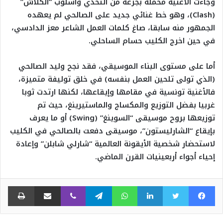
وجاءت الأغنية محملة بجرعة من التحدي وأسلوب “الكلاش”
(Clash)، وهو خط غنائي جديد على الصالحي لم يعهده
الجمهور منه سابقا، صاغ كلمات العمل الشاعر معز الدادسي،
في حين اخرج الكليب حسام الساحلي.
أما على مستوى البناء الموسيقي، فقد نجح وليد الصالحي
(الذي تولى تلحين العمل بنفسه) في خلق توليفة متميزة،
فالأغنية تونسية في مقامها وإيقاعها، لكنها ارتدت ثوبا
غربيا بفضل التوزيع والمكساج والماستيرينغ، حيث تم
توزيعها بروح موسيقى “السوينغ” (Swing) أو ما يعرف
بإيقاع “الشارليستون”، موسيقى دفعت بالصالحي في الكليب
لاستحضار شخصية الأيقونة العالمية “شارلي شابلن” وإعادة
إحياء أجواء أربعينيات القرن الماضي.
فيسبوك
تويتر
لينكدإن
واتساب
تيلقرام
ڤايبر
مشاركة عبر البريد
طبا