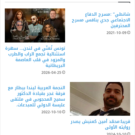
شانطي” :مسرح الدفاع
الاجتماعي جدي ينافس مسرح
المحترفين
2021-10-09
تونس تُغنّي في لندن… سهرة
استثنائية تجمع الراب والطرب
والمزود في قلب العاصمة
البريطانية
2026-04-25
النجمة العربية ليندا بيطار مع
فرقة غجر بقيادة الدكتور
سميح المحجوبي في ملتقى
عليسة الدولي للمبدعات.
2022-10-10
قريبا:محمّد أمين كعنيش يصدر
روايته الأولى
2024-10-10