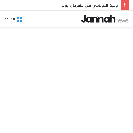
وليد التونسي في مهرجان بوقرنين: سهرة تحتفي بالموروث الشعبي وصالح الفرزيط في البال
القائمة