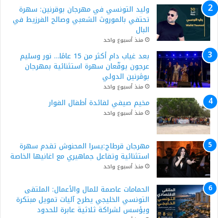
وليد التونسي في مهرجان بوقرنين: سهرة
تحتفي بالموروث الشعبي وصالح الفرزيط في
البال
منذ أسبوع واحد
بعد غياب دام أكثر من 15 عامًا… نور وسليم
عرجون يوقّعان سهرة استثنائية بمهرجان
بوڨرنين الدولي
منذ أسبوع واحد
مخيم صيفي لفائدة أطفال الفوار
منذ أسبوع واحد
مهرجان قرطاج:يسرا المحنوش تقدم سهرة
استثنائية وتفاعل جماهيري مع اغانيها الخاصة
منذ أسبوع واحد
الحمامات عاصمة للمال والأعمال: الملتقى
التونسي الخليجي يطرح آليات تمويل مبتكرة
ويؤسس لشراكة ثلاثية عابرة للحدود