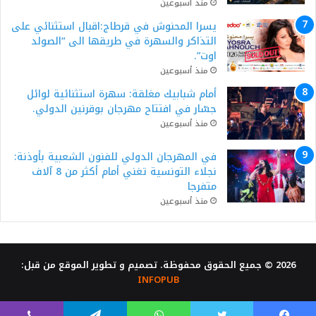
منذ أسبوعين
يسرا المحنوش في قرطاج:اقبال استثنائي على
التذاكر والسهرة في طريقها الى “الصولد
اوت”.
منذ أسبوعين
أمام شبابيك مغلقة: سهرة استثنائية لوائل
جسّار في افتتاح مهرجان بوقرنين الدولي.
منذ أسبوعين
في المهرجان الدولي للفنون الشعبية بأوذنة:
نجلاء التونسية تغني أمام أكثر من 8 آلاف
متفرجا
منذ أسبوعين
2026 © جميع الحقوق محفوظة. تصميم و تطوير الموقع من قبل:
INFOPUB