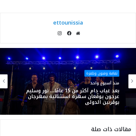
ettounissia
انستقرام
موقع
فيسبوك
الويب
ثقافة وفنون وتلفزة
منذ أسبوع واحد
بعد غياب دام أكثر من 15 عامًا… نور وسليم
عرجون يوقّعان سهرة استثنائية بمهرجان
بوڨرنين الدولي
مقالات ذات صلة