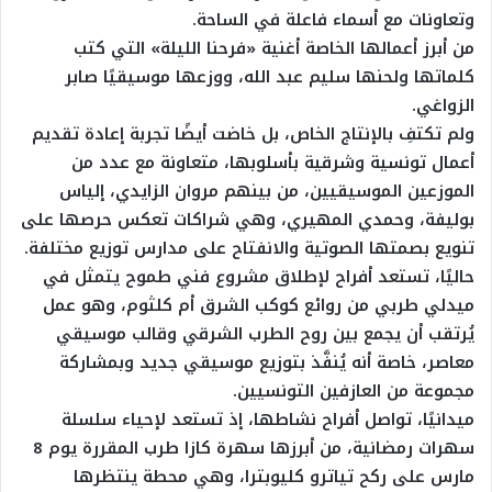
وتعاونات مع أسماء فاعلة في الساحة.
من أبرز أعمالها الخاصة أغنية «فرحنا الليلة» التي كتب
كلماتها ولحنها سليم عبد الله، ووزعها موسيقيًا صابر
الزواغي.
ولم تكتفِ بالإنتاج الخاص، بل خاضت أيضًا تجربة إعادة تقديم
أعمال تونسية وشرقية بأسلوبها، متعاونة مع عدد من
الموزعين الموسيقيين، من بينهم مروان الزايدي، إلياس
بوليفة، وحمدي المهيري، وهي شراكات تعكس حرصها على
تنويع بصمتها الصوتية والانفتاح على مدارس توزيع مختلفة.
حاليًا، تستعد أفراح لإطلاق مشروع فني طموح يتمثل في
ميدلي طربي من روائع كوكب الشرق أم كلثوم، وهو عمل
يُرتقب أن يجمع بين روح الطرب الشرقي وقالب موسيقي
معاصر، خاصة أنه يُنفَّذ بتوزيع موسيقي جديد وبمشاركة
مجموعة من العازفين التونسيين.
ميدانيًا، تواصل أفراح نشاطها، إذ تستعد لإحياء سلسلة
سهرات رمضانية، من أبرزها سهرة كازا طرب المقررة يوم 8
مارس على ركح تياترو كليوبترا، وهي محطة ينتظرها