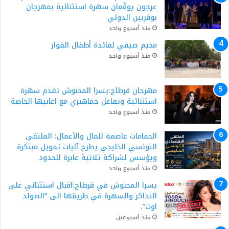
عرجون يوقّعان سهرة استثنائية بمهرجان
بوڨرنين الدولي
منذ أسبوع واحد
مخيم صيفي لفائدة أطفال الفوار
منذ أسبوع واحد
مهرجان قرطاج:يسرا المحنوش تقدم سهرة
استثنائية وتفاعل جماهيري مع اغانيها الخاصة
منذ أسبوع واحد
الحمامات عاصمة للمال والأعمال: الملتقى
التونسي الخليجي يطرح آليات تمويل مبتكرة
ويؤسس لشراكة ثلاثية عابرة للحدود
منذ أسبوع واحد
يسرا المحنوش في قرطاج:اقبال استثنائي على
التذاكر والسهرة في طريقها الى “الصولد
اوت”.
منذ أسبوعين