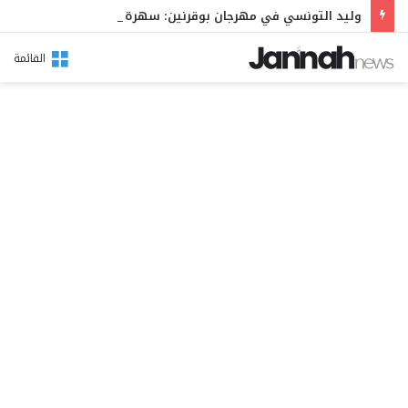
وليد التونسي في مهرجان بوقرنين: سهرة تحتفي بالموروث الشعبي وصالح الفرزيط في البال
القائمة