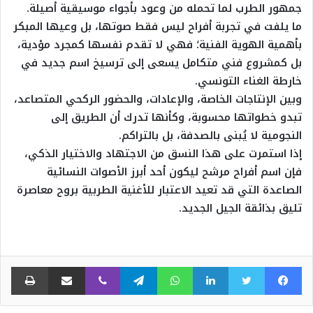
جمهور الطرب لما تحمله من وعود بأجواء موسيقية أصيلة.
ما يلفت في تجربة أفراح ليس فقط صوتها، بل وعيها المبكر
بأهمية الهوية الفنية؛ فهي لا تقدم نفسها كمجرد مؤدية،
بل كمشروع فني متكامل يسعى إلى ترسيخ اسم جديد في
خارطة الغناء التونسي.
وبين الإنتاجات الخاصة، والإعادات، والحضور الركحي المتصاعد،
تبدو خطواتها محسوبة، وكأنها تدرك أن الطريق إلى
النجومية لا يُبنى بالصدفة، بل بالتراكم.
إذا استمرت على هذا النسق من الاجتهاد والاختيار الذكي،
فإن اسم أفراح مرشح ليكون أحد أبرز الأصوات النسائية
الصاعدة التي قد تعيد الاعتبار للأغنية الطربية بروح معاصرة
تليق بذائقة الجيل الجديد.
فيسبوك
تويتر
لينكدإن
واتساب
تيلقرام
ڤايبر
مشاركة عبر البريد
طبا