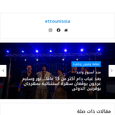
ettounissia
انستقرام
موقع
فيسبوك
الويب
ثقافة وفنون وتلفزة
منذ أسبوع واحد
بعد غياب دام أكثر من 15 عامًا… نور وسليم
عرجون يوقّعان سهرة استثنائية بمهرجان
بوڨرنين الدولي
مقالات ذات صلة