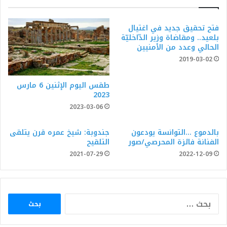
فتح تحقيق جديد في اغتيال
بلعيد.. ومقاضاة وزير الدّاخليّة
الحالي وعدد من الأمنيين
2019-03-02
طقس اليوم الإثنين 6 مارس
2023
2023-03-06
بالدموع …التوانسة يودعون
جندوبة: شيخ عمره قرن يتلقى
الفنانة فائزة المحرصي/صور
التلقيح
2021-07-29
2022-12-09
البحث
عن: