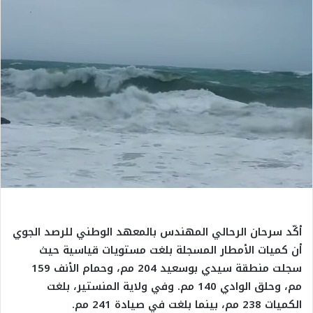
أكّد سرحان الرحالي المهندس بالمعهد الوطني للرصد الجوي
أن كميات الأمطار المسجلة بلغت مستويات قياسية حيث
سجلت منطقة سيدي بوسعيد 204 مم، وحمام الأنف 159
مم، وحلق الوادي 140 مم. وفي ولاية المنستير، بلغت
الكميات 238 مم، بينما بلغت في صيادة 241 مم.