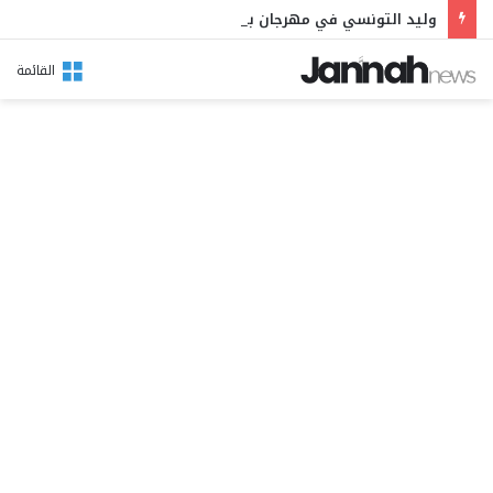
وليد التونسي في مهرجان بوقرنين: سهرة تحتفي بالموروث الشعبي وصالح الفرزيط في البال
القائمة