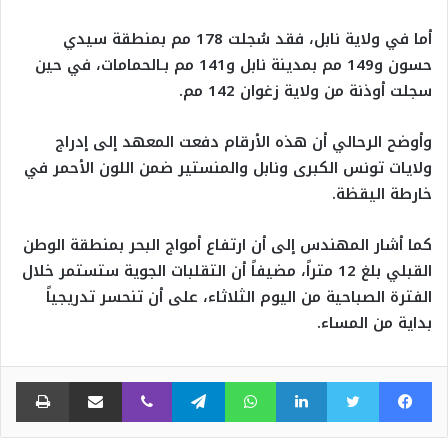
أما في ولاية نابل، فقد سُجلت 178 مم بمنطقة سيدي
حسون و149 مم بمدينة نابل و141 مم بـالحمامات، في حين
سجلت أوذنة من ولاية زغوان 142 مم.
وأوضح الرحالي أن هذه الأرقام دفعت المعهد إلى إدراج
ولايات تونس الكبرى ونابل والمنستير ضمن اللون الأحمر في
خارطة اليقظة.
كما أشار المهندس إلى أن ارتفاع أمواج البحر بمنطقة الوطن
القبلي بلغ 12 متراً، مضيفاً أن التقلبات الجوية ستستمر خلال
الفترة الصباحية من اليوم الثلاثاء، على أن تنحسر تدريجياً
بداية من المساء.
فيسبوك
تويتر
لينكدإن
واتساب
تيلقرام
ڤايبر
مشاركة عبر البريد
طبا