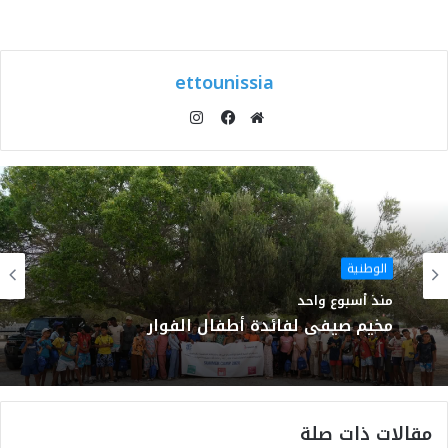
ettounissia
انستقرام
موقع
فيسبوك
الويب
الوطنية
منذ أسبوع واحد
مخيم صيفي لفائدة أطفال الفوار
مقالات ذات صلة