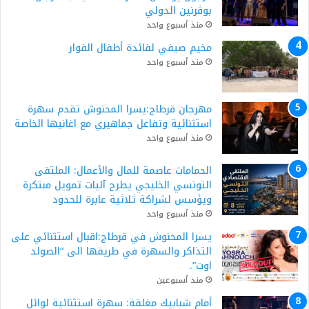
بوڨرنين الدولي
منذ أسبوع واحد
مخيم صيفي لفائدة أطفال الفوار
منذ أسبوع واحد
مهرجان قرطاج:يسرا المحنوش تقدم سهرة
استثنائية وتفاعل جماهيري مع اغانيها الخاصة
منذ أسبوع واحد
الحمامات عاصمة للمال والأعمال: الملتقى
التونسي الخليجي يطرح آليات تمويل مبتكرة
ويؤسس لشراكة ثلاثية عابرة للحدود
منذ أسبوع واحد
يسرا المحنوش في قرطاج:اقبال استثنائي على
التذاكر والسهرة في طريقها الى “الصولد
اوت”.
منذ أسبوعين
أمام شبابيك مغلقة: سهرة استثنائية لوائل