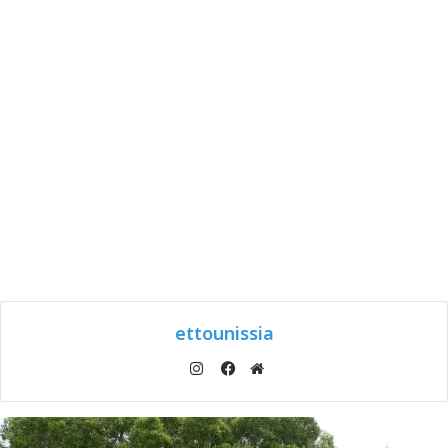
ettounissia
انستقرام
موقع
فيسبوك
الويب