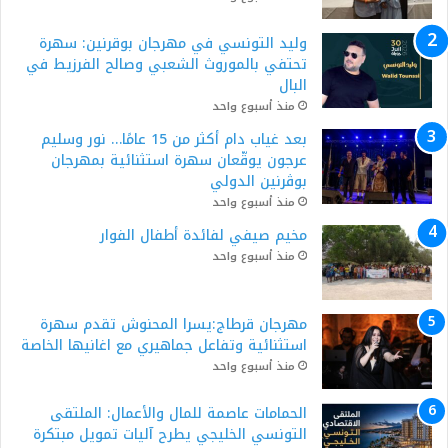
وليد التونسي في مهرجان بوقرنين: سهرة
تحتفي بالموروث الشعبي وصالح الفرزيط في
البال
منذ أسبوع واحد
بعد غياب دام أكثر من 15 عامًا… نور وسليم
عرجون يوقّعان سهرة استثنائية بمهرجان
بوڨرنين الدولي
منذ أسبوع واحد
مخيم صيفي لفائدة أطفال الفوار
منذ أسبوع واحد
مهرجان قرطاج:يسرا المحنوش تقدم سهرة
استثنائية وتفاعل جماهيري مع اغانيها الخاصة
منذ أسبوع واحد
الحمامات عاصمة للمال والأعمال: الملتقى
التونسي الخليجي يطرح آليات تمويل مبتكرة