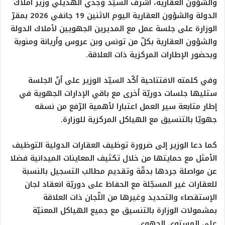
والشؤون العقارية، أشرف السيّد وجدي الهذيلي وزير أملاك
الدولة والشؤون العقارية اليوم الاثنين 19 جانفي 2026 بمقرّ
الوزارة على جلسة عمل مع المديرين الجهويين لأملاك الدولة
والشؤون العقارية بكلّ من تونس وبن عروس وأريانة ومنوبة
وبحضور الإطارات المركزية ذات العلاقة.
وفي كلمته الافتتاحية أكّد السيّد الوزير على أنّ الجلسة
ستليها جلسات دوريّة أخرى مع باقي الإدارات الجهوية في
إطار متابعة سير العمل اعتبارا لأهمية الرّفع من نسقه
جهويّا بالتنسيق مع الهياكل المركزية للوزارة.
كما دعا الوزير إلى ضرورة توظيف العقارات الدولية التوظيف
الأمثل مع حمايتها من خلال تكثيف المعاينات الميدانية فضلا
عن مواصلة جردها بدقّة وتقديم مطالب التسجيل بالنسبة
للعقارات غير المسجّلة مع الحفاظ على دوريّة انعقاد لجان
الإستقصاء والتحديد وغيرها من اللّجان ذات العلاقة
بمشمولات الوزارة بالتنسيق مع جميع الهياكل المعنيّة
على المستوى الجهوي.