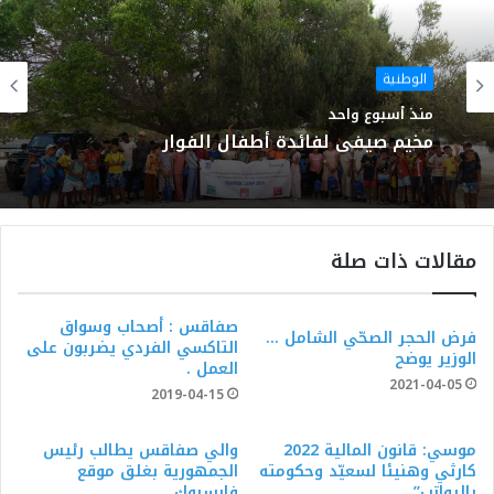
الوطنية
منذ أسبوع واحد
مخيم صيفي لفائدة أطفال الفوار
مقالات ذات صلة
صفاقس : أصحاب وسواق
فرض الحجر الصحّي الشامل …
التاكسي الفردي يضربون على
الوزير يوضح
العمل .
2021-04-05
2019-04-15
موسي: قانون المالية 2022
والي صفاقس يطالب رئيس
كارثي وهنيئا لسعيّد وحكومته
الجمهورية بغلق موقع
بالرواتب”
فايسبوك