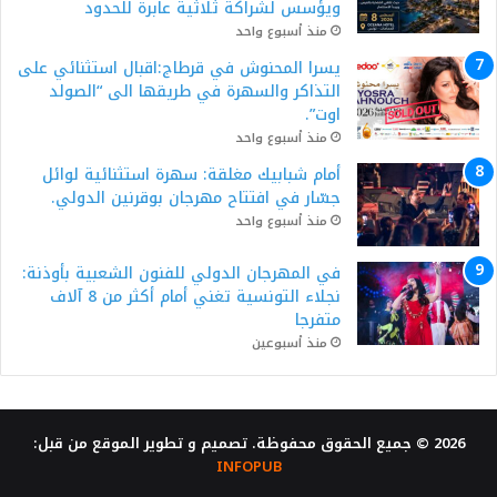
ويؤسس لشراكة ثلاثية عابرة للحدود
منذ أسبوع واحد
يسرا المحنوش في قرطاج:اقبال استثنائي على
التذاكر والسهرة في طريقها الى “الصولد
اوت”.
منذ أسبوع واحد
أمام شبابيك مغلقة: سهرة استثنائية لوائل
جسّار في افتتاح مهرجان بوقرنين الدولي.
منذ أسبوع واحد
في المهرجان الدولي للفنون الشعبية بأوذنة:
نجلاء التونسية تغني أمام أكثر من 8 آلاف
متفرجا
منذ أسبوعين
2026 © جميع الحقوق محفوظة. تصميم و تطوير الموقع من قبل:
INFOPUB