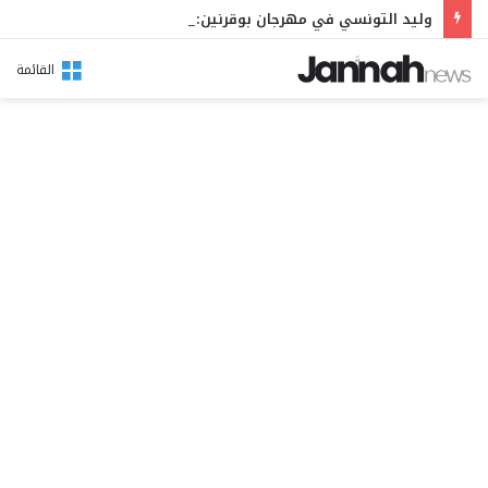
وليد التونسي في مهرجان بوقرنين: سهرة تحتفي بالموروث الشعبي وصالح الفرزيط في البال
القائمة