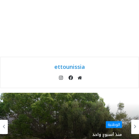
ettounissia
انستقرام
موقع
فيسبوك
الويب
الوطنية
منذ أسبوع واحد