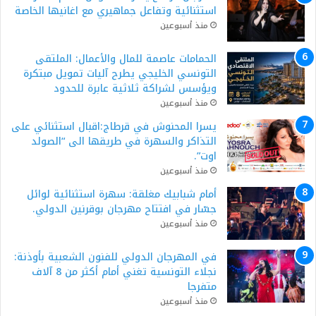
استثنائية وتفاعل جماهيري مع اغانيها الخاصة
منذ أسبوعين
الحمامات عاصمة للمال والأعمال: الملتقى
التونسي الخليجي يطرح آليات تمويل مبتكرة
ويؤسس لشراكة ثلاثية عابرة للحدود
منذ أسبوعين
يسرا المحنوش في قرطاج:اقبال استثنائي على
التذاكر والسهرة في طريقها الى “الصولد
اوت”.
منذ أسبوعين
أمام شبابيك مغلقة: سهرة استثنائية لوائل
جسّار في افتتاح مهرجان بوقرنين الدولي.
منذ أسبوعين
في المهرجان الدولي للفنون الشعبية بأوذنة:
نجلاء التونسية تغني أمام أكثر من 8 آلاف
متفرجا
منذ أسبوعين