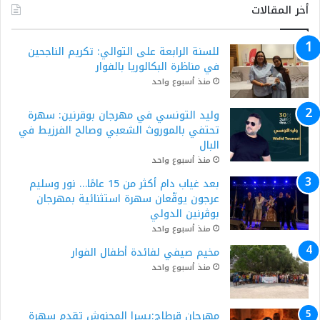
أخر المقالات
للسنة الرابعة على التوالي: تكريم الناجحين
في مناظرة البكالوريا بالفوار
منذ أسبوع واحد
وليد التونسي في مهرجان بوقرنين: سهرة
تحتفي بالموروث الشعبي وصالح الفرزيط في
البال
منذ أسبوع واحد
بعد غياب دام أكثر من 15 عامًا… نور وسليم
عرجون يوقّعان سهرة استثنائية بمهرجان
بوڨرنين الدولي
منذ أسبوع واحد
مخيم صيفي لفائدة أطفال الفوار
منذ أسبوع واحد
مهرجان قرطاج:يسرا المحنوش تقدم سهرة