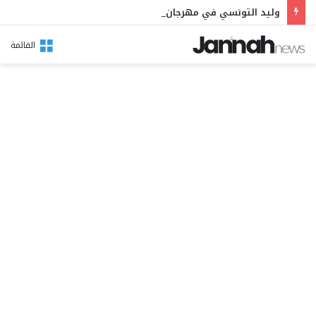
وليد التونسي في مهرجان بوقرنين: سهرة تحتفي بالموروث الشعبي وصالح الفرزيط في البال
القائمة