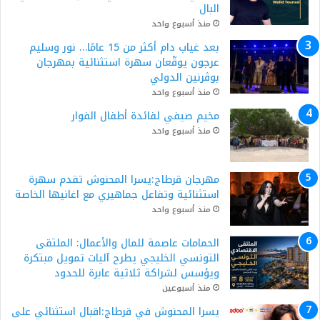
البال
منذ أسبوع واحد
بعد غياب دام أكثر من 15 عامًا… نور وسليم
عرجون يوقّعان سهرة استثنائية بمهرجان
بوڨرنين الدولي
منذ أسبوع واحد
مخيم صيفي لفائدة أطفال الفوار
منذ أسبوع واحد
مهرجان قرطاج:يسرا المحنوش تقدم سهرة
استثنائية وتفاعل جماهيري مع اغانيها الخاصة
منذ أسبوع واحد
الحمامات عاصمة للمال والأعمال: الملتقى
التونسي الخليجي يطرح آليات تمويل مبتكرة
ويؤسس لشراكة ثلاثية عابرة للحدود
منذ أسبوعين
يسرا المحنوش في قرطاج:اقبال استثنائي على