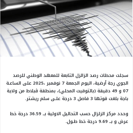
سجلت محطات رصد الزالزل التابعة للمعهد الوطني للرصد
الجوي رجة أرضية، اليوم الجمعة 7 نوفمبر ،2025 على الساعـة
07 و 49 دقيقة (بالتوقيت المحلي)، بمنطقة ڨبلاط من ولاية
باجة بلغت قوتها 3 فاصل 3 درجة علـى سلم ريشتر.
وحدد مركز الزلزال حسب التحاليل الاولية بــ 36.59 درجة خط
عرض و بــ 9.69 درجة خط طـول.