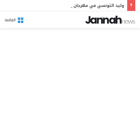
وليد التونسي في مهرجان بوقرنين: سهرة تحتفي بالموروث الشعبي وصالح الفرزيط في البال
القائمة