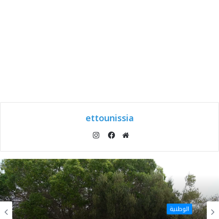
ettounissia
انستقرام
موقع
فيسبوك
الويب
الوطنية