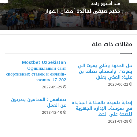
منذ أسبوع واحد
مخيم صيفي لفائدة أطفال الفوار
مقالات ذات صلة
Mostbet Uzbekistan
حل الحدود وخلي يموت الي
Официальный сайт
يموت”.. وانسحاب نصاف بن
спортивных ставок и онлайн-
علية: المكي يعلق
казино UZ 202
2020-06-22
2022-09-25
صفاقس : المحامون يضربون
إصابة تلميذة بالسلالة الجديدة
عن العمل .
في سوسة.. الإدارة الجهوية
2018-12-10
للصحة على الخط
2021-01-28