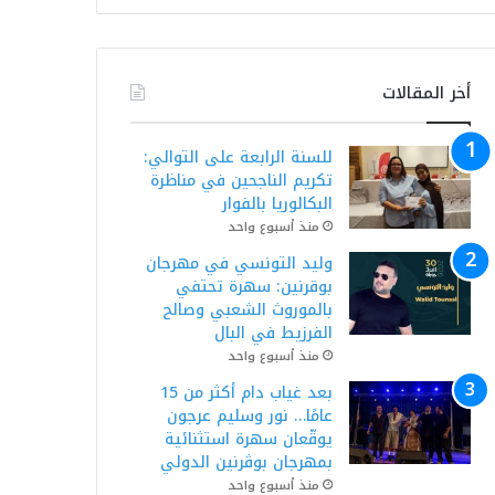
أخر المقالات
للسنة الرابعة على التوالي:
تكريم الناجحين في مناظرة
البكالوريا بالفوار
منذ أسبوع واحد
وليد التونسي في مهرجان
بوقرنين: سهرة تحتفي
بالموروث الشعبي وصالح
الفرزيط في البال
منذ أسبوع واحد
بعد غياب دام أكثر من 15
عامًا… نور وسليم عرجون
يوقّعان سهرة استثنائية
بمهرجان بوڨرنين الدولي
منذ أسبوع واحد