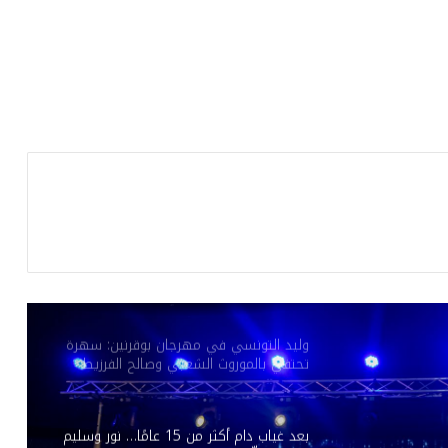
السبعينيات تعيد رسم أبعاد الفن البصري
والموسيقي
هذا الجمعة بالمسرح الأثري بسبيطلة: “طرڨ
وبرڨ” في افتتاح مهرجان العبادلة الدولي
بعد غياب 9 سنوات عن الفيديو كليب.. عيضه
المنهالي يعود بـ”قلبي رهينك”
في افتتاح الدورة الـ 53 لمهرجان المنستير
الدولي: أكثر من 100 كمان وعوامرية علية
المقدم
وليد التونسي في مهرجان بوقرنين: سهرة
تحتفي بالموروث الشعبي وصالح الفرزيط
في البال
بعد غياب دام أكثر من 15 عامًا… نور وسليم