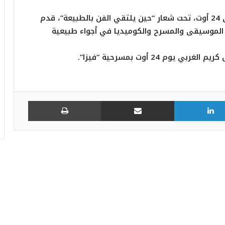
مهرجان إيكوفيلادج سوسة، الذي يمتد من 9 إلى 24 أوت، تحت شعار “حين يلتقي الفن بالطبيعة”، قدم
الموسيقى والمسرح والكوميديا في أجواء طبيعية
 24 أوت بمسرحية “فيزا”.
لينكدإن
مشاركة عبر البريد
طباعة
في المهرجان الدولي للفنون الشعبية
بأوذنة: نجلاء التونسية تغني أمام أكثر من 8
آلاف متفرجا
عذِّبيني.. جديد رامي عياش: نوستالجيّا