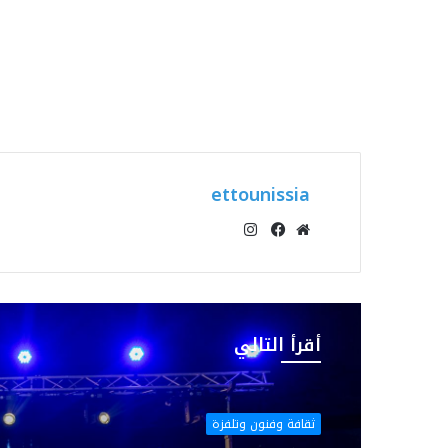
ettounissia
انستقرام
موقع
فيسبوك
الويب
أقرأ التالي
ثقافة وفنون وتلفزة