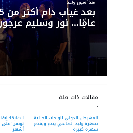
منذ أسبوع واحد
بعد غياب د
عامًا… نور وسليم عرجون
يوقّعان سهرة استثنائي
بمهرجان بوڨرنين الدول
مقالات ذات صلة
المهرجان الدولي للواحات الجبلية
الهايكا: إيقا
بتمغزة:وليد الصالحي يبدع ويقدم
سهرة كبيرة
أشهر