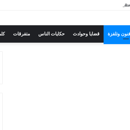
هرجان بوقرنين: سهرة تحتفي بالموروث الشعبي وصالح الفرزيط في البال
فنون وتلفزة
قضايا وحوادث
حكايات الناس
متفرقات
كلم