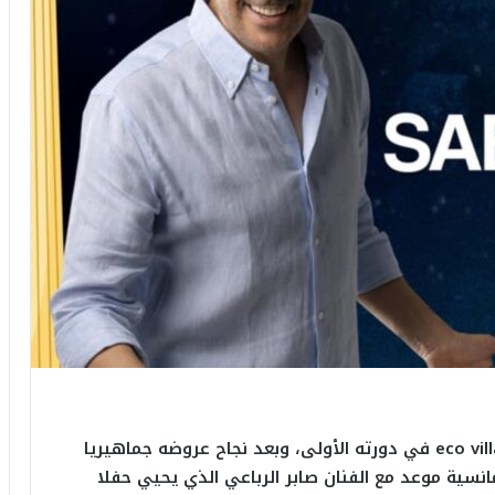
تتواصل فعاليات مهرجان إيكوفيلادج سوسة eco village في دورته الأولى، وبعد نجاح عروضه جماهيريا
انسية موعد مع الفنان صابر الرباعي الذي يحيي حفلا