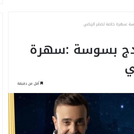
ة :سهرة خاصة لصابر الرباعي
دج بسوسة :سهرة
ي
أقل من دقيقة