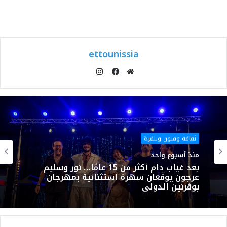
ettounissia
انستقرام
موقع
فيسبوك
الويب
ثقافة وفنون وتلفزة
منذ أسبوع واحد
بعد غياب دام أكثر من 15 عامًا… نور وسليم
عرجون يوقّعان سهرة استثنائية بمهرجان
بوڨرنين الدولي