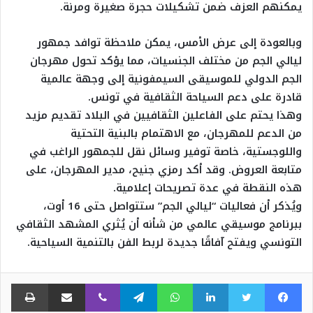
يمكنهم العزف ضمن تشكيلات حجرة صغيرة ومرنة.
وبالعودة إلى عرض الأمس، يمكن ملاحظة توافد جمهور
ليالي الجم من مختلف الجنسيات، مما يؤكد تحول مهرجان
الجم الدولي للموسيقى السيمفونية إلى وجهة عالمية
قادرة على دعم السياحة الثقافية في تونس.
وهذا يحتم على الفاعلين الثقافيين في البلاد تقديم مزيد
من الدعم للمهرجان، مع الاهتمام بالبنية التحتية
واللوجستية، خاصة توفير وسائل نقل للجمهور الراغب في
متابعة العروض. وقد أكد رمزي جنيح، مدير المهرجان، على
هذه النقطة في عدة تصريحات إعلامية.
ويُذكر أن فعاليات “ليالي الجم” ستتواصل حتى 16 أوت،
ببرنامج موسيقي عالمي من شأنه أن يُثري المشهد الثقافي
التونسي ويفتح آفاقًا جديدة لربط الفن بالتنمية السياحية.
فيسبوك
تويتر
لينكدإن
واتساب
تيلقرام
ڤايبر
مشاركة عبر البريد
طبا