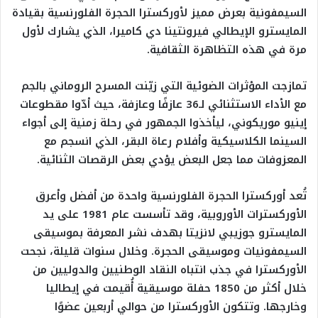
السيمفونية بعرض مميز لأوركسترا الحجرة الفلورنسية بقيادة
المايسترو الإيطالي فيرونتينا دي كاميرا، الذي يشارك لأول
مرة في هذه التظاهرة الثقافية.
تمازجت المؤثرات الضوئية التي زيّنت المسرح الروماني بالجم
مع الأداء الاستثنائي لـ36 عازفًا وعازفة، حيث أدّوا مقطوعات
إينيو موريكوني، ليأخذوا الجمهور في رحلة زمنية إلى أجواء
السينما الكلاسيكية وأفلام رعاة البقر، الذي انسجم مع
المعزوفات مما جعل البعض يؤدي بعض الرقصات الثنائية.
تُعد أوركسترا الحجرة الفلورنسية واحدة من أفضل وأعرق
الأوركسترات الأوروبية، وقد تأسست عام 1981 على يد
المايسترو جوزيبي لانزيتا بهدف نشر المعرفة بموسيقى
السيمفونيات وموسيقى الحجرة. وخلال سنوات قليلة، نجحت
الأوركسترا في جذب انتباه النقاد الوطنيين والدوليين من
خلال أكثر من 1850 حفلة موسيقية أُقيمت في إيطاليا
وخارجها. وتتكون الأوركسترا من حوالي أربعين عضوًا