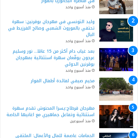
في مناظرة البكالوريا بالفوار
منذ أسبوع واحد
وليد التونسي في مهرجان بوقرنين: سهرة
تحتفي بالموروث الشعبي وصالح الفرزيط في
البال
منذ أسبوع واحد
بعد غياب دام أكثر من 15 عامًا… نور وسليم
عرجون يوقّعان سهرة استثنائية بمهرجان
بوڨرنين الدولي
منذ أسبوع واحد
مخيم صيفي لفائدة أطفال الفوار
منذ أسبوع واحد
مهرجان قرطاج:يسرا المحنوش تقدم سهرة
استثنائية وتفاعل جماهيري مع اغانيها الخاصة
منذ أسبوعين
الحمامات عاصمة للمال والأعمال: الملتقى