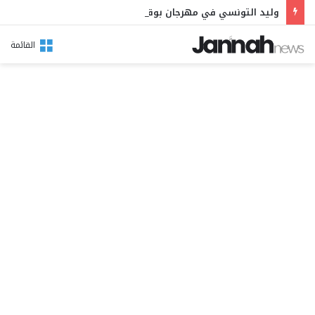
وليد التونسي في مهرجان بوقرنين: سهرة تحتفي بالموروث الشعبي وصالح الفرزيط في البال
القائمة