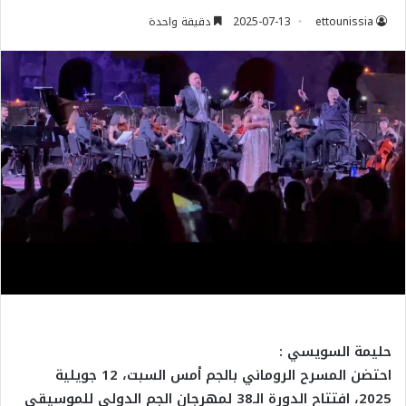
ettounissia
2025-07-13
دقيقة واحدة
حليمة السويسي :
احتضن المسرح الروماني بالجم أمس السبت، 12 جويلية
2025، افتتاح الدورة الـ38 لمهرجان الجم الدولي للموسيقى