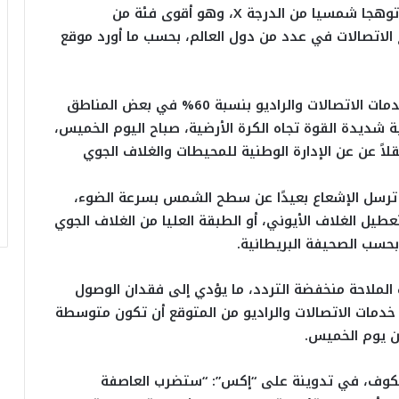
يبدو أن الشمس استيقظت من سباتها وأطلقت توهجا شمسيا من الدرجة X، وهو أقوى فئة من
الاتصالات في عدد من دول العالم، بحسب ما أورد موقع
فخلال الساعات القادمة، من المتوقع أن تنقطع خدمات الاتصالات والراديو بنسبة 60% في بعض المناطق
ديدة القوة تجاه الكرة الأرضية، صباح اليوم الخميس،
 ما نقلت صحيفة “ديلي ميل” Daily Mail، نقلاً عن عن الإدارة الوطنية للمحيطات والغلاف الجوي
ا ترسل الإشعاع بعيدًا عن سطح الشمس بسرعة الضوء،
طيل الغلاف الأيوني، أو الطبقة العليا من الغلاف الجوي
بحسب الصحيفة البريطانية.
 الملاحة منخفضة التردد، ما يؤدي إلى فقدان الوصول
 خدمات الاتصالات والراديو من المتوقع أن تكون متوسطة
ن يوم الخميس.
 سكوف، في تدوينة على “إكس”: “ستضرب العاصفة