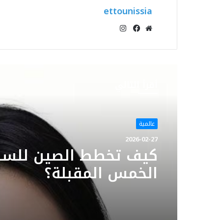
ettounissia
انستقرام
موقع
فيسبوك
الويب
أقرأ التالي
عالمية
2026-02-27
كيف تخطط الصين للسن
الخمس المقبلة؟