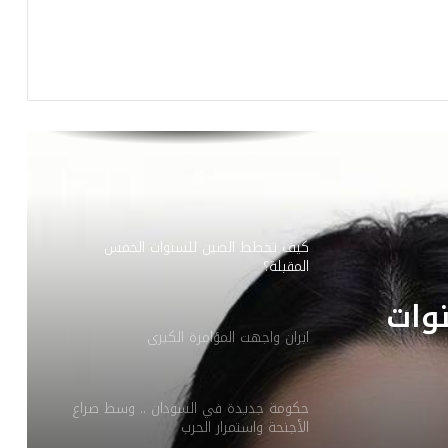
منظمة الصحة العالمية تكشف معطيات
جديدة حول فيروس HMPV
الصين تبثّ الثقة والاستقرار في العالم عام
2026
كيف تخطط الصين للسنوات الخمس
المقبلة؟
وات
ابران واجهت المؤامرة الكبرى
حكومة جديدة في السودان .. وسط صراع
الأجنحة واستمرار الحرب