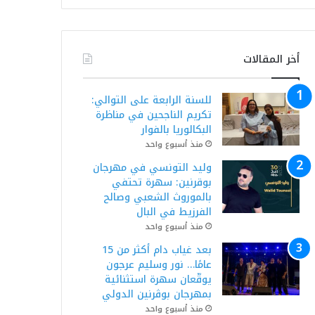
أخر المقالات
للسنة الرابعة على التوالي:
تكريم الناجحين في مناظرة
البكالوريا بالفوار
منذ أسبوع واحد
وليد التونسي في مهرجان
بوقرنين: سهرة تحتفي
بالموروث الشعبي وصالح
الفرزيط في البال
منذ أسبوع واحد
بعد غياب دام أكثر من 15
عامًا… نور وسليم عرجون
يوقّعان سهرة استثنائية
بمهرجان بوڨرنين الدولي
منذ أسبوع واحد