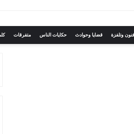
هرجان بوقرنين: سهرة تحتفي بالموروث الشعبي وصالح الفرزيط في البال
فنون وتلفزة
قضايا وحوادث
حكايات الناس
متفرقات
كلم