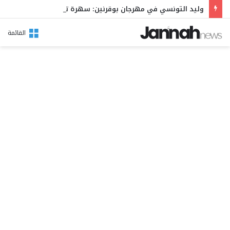
وليد التونسي في مهرجان بوقرنين: سهرة تحتفي بالموروث الشعبي وصالح الفرزيط في البال
القائمة