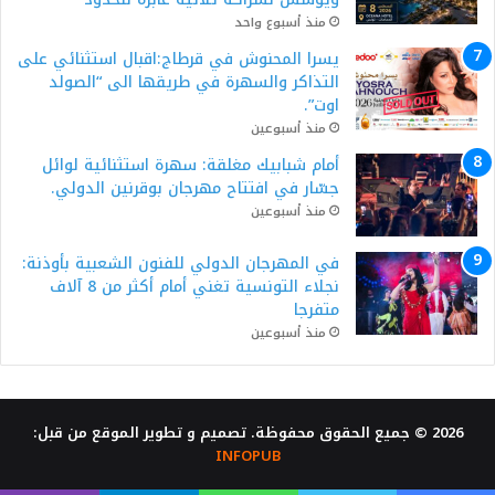
منذ أسبوع واحد
يسرا المحنوش في قرطاج:اقبال استثنائي على
التذاكر والسهرة في طريقها الى “الصولد
اوت”.
منذ أسبوعين
أمام شبابيك مغلقة: سهرة استثنائية لوائل
جسّار في افتتاح مهرجان بوقرنين الدولي.
منذ أسبوعين
في المهرجان الدولي للفنون الشعبية بأوذنة:
نجلاء التونسية تغني أمام أكثر من 8 آلاف
متفرجا
منذ أسبوعين
2026 © جميع الحقوق محفوظة. تصميم و تطوير الموقع من قبل:
INFOPUB