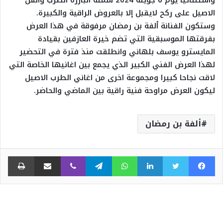
الاصيل على ركح لايقبل إلا بالعروض الراقية والكبيرة.
وستكون الفنانة ألفة بن رمضان مرفوقة في هذا العرض
بفرقتها الموسبقية التي تضم خيرة العازفين بقيادة
المايسترو يوسف بلهاني وانطلقت منذ فترة في التحضير
لهذا العرض الفني الكبير الذي يجمع بين اغانيها الخاصة التي
لاقت نجاحا كبيرا ومجموعة اخرى من اغاني الطرب الاصيل
ليكون العرض مراوحة فنية راقية بين الماضي والحاضر.
ألفة بن رمضان
فيسبوك
تويتر
لينكدإن
واتساب
تيلقرام
ڤايبر
مشاركة عبر البريد
طبا