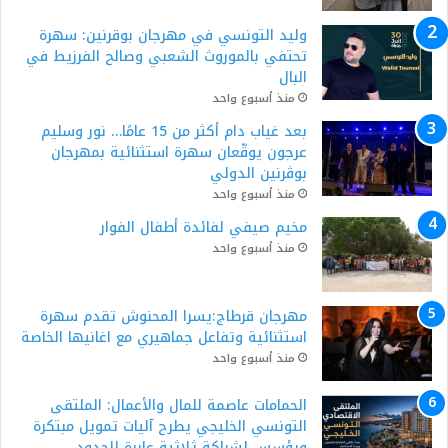
وليد التونسي في مهرجان بوقرنين: سهرة
تحتفي بالموروث الشعبي وصالح الفرزيط في
البال
منذ أسبوع واحد
بعد غياب دام أكثر من 15 عامًا… نور وسليم
عرجون يوقّعان سهرة استثنائية بمهرجان
بوڨرنين الدولي
منذ أسبوع واحد
مخيم صيفي لفائدة أطفال الفوار
منذ أسبوع واحد
مهرجان قرطاج:يسرا المحنوش تقدم سهرة
استثنائية وتفاعل جماهيري مع اغانيها الخاصة
منذ أسبوع واحد
الحمامات عاصمة للمال والأعمال: الملتقى
التونسي الخليجي يطرح آليات تمويل مبتكرة
ويؤسس لشراكة ثلاثية عابرة للحدود