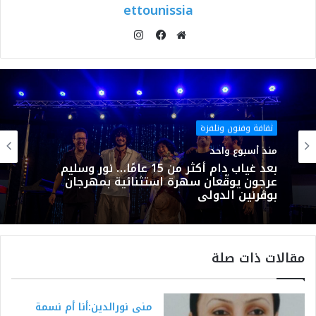
ettounissia
انستقرام
موقع
فيسبوك
الويب
ثقافة وفنون وتلفزة
منذ أسبوع واحد
بعد غياب دام أكثر من 15 عامًا… نور وسليم
عرجون يوقّعان سهرة استثنائية بمهرجان
بوڨرنين الدولي
مقالات ذات صلة
منى نورالدين:أنا أم نسمة