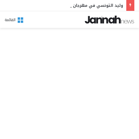
وليد التونسي في مهرجان بوقرنين: سهرة تحتفي بالموروث الشعبي وصالح الفرزيط في البال
القائمة