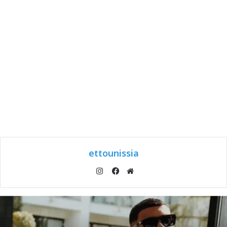
ettounissia
انستقرام
موقع
فيسبوك
الويب