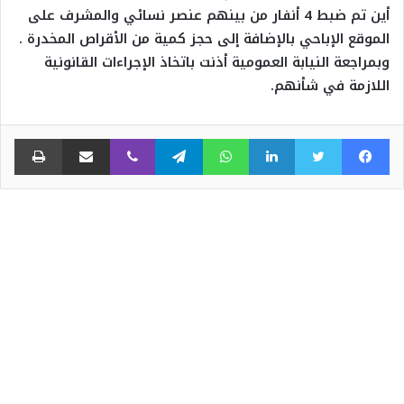
أين تم ضبط 4 أنفار من بينهم عنصر نسائي والمشرف على
الموقع الإباحي بالإضافة إلى حجز كمية من الأقراص المخدرة .
وبمراجعة النيابة العمومية أذنت باتخاذ الإجراءات القانونية
اللازمة في شأنهم.
فيسبوك
تويتر
لينكدإن
واتساب
تيلقرام
ڤايبر
مشاركة عبر البريد
طبا