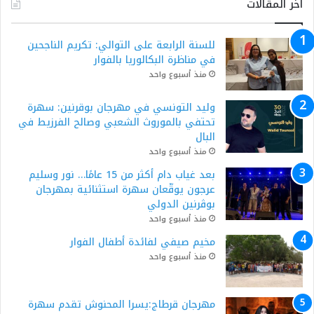
أخر المقالات
للسنة الرابعة على التوالي: تكريم الناجحين
في مناظرة البكالوريا بالفوار
منذ أسبوع واحد
وليد التونسي في مهرجان بوقرنين: سهرة
تحتفي بالموروث الشعبي وصالح الفرزيط في
البال
منذ أسبوع واحد
بعد غياب دام أكثر من 15 عامًا… نور وسليم
عرجون يوقّعان سهرة استثنائية بمهرجان
بوڨرنين الدولي
منذ أسبوع واحد
مخيم صيفي لفائدة أطفال الفوار
منذ أسبوع واحد
مهرجان قرطاج:يسرا المحنوش تقدم سهرة