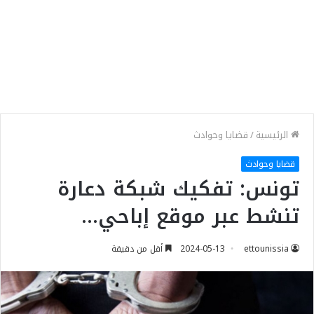
الرئيسية
/
قضايا وحوادث
قضايا وحوادث
تونس: تفكيك شبكة دعارة
تنشط عبر موقع إباحي…
ettounissia
2024-05-13
أقل من دقيقة