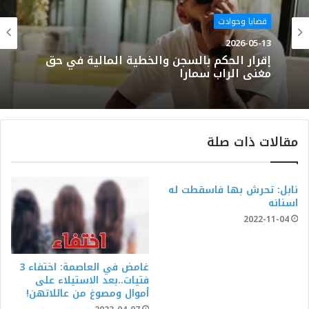
قضايا وحوادث
2026-05-13
إقرار الحكم بالسجن والخطية المالية في حق
مغني الراب سمارا
مقالات ذات صلة
نابل: تحرش بها فاسقطت له
اسنانه
2022-11-04
غامض في العاصمة: اختفاء 3
فتيات..بعد الاستيلاء على
أموال ومصوغ من عائلاتهن!